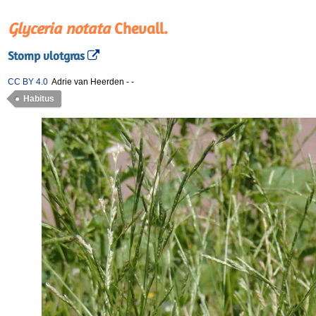
Glyceria notata
Chevall.
Stomp vlotgras
CC BY 4.0
Adrie van Heerden
-
-
Habitus