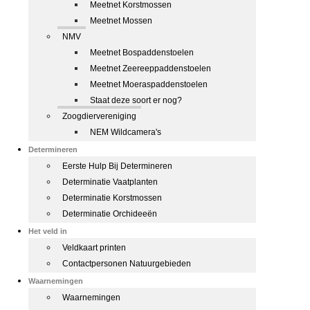
Meetnet Korstmossen
Meetnet Mossen
NMV
Meetnet Bospaddenstoelen
Meetnet Zeereeppaddenstoelen
Meetnet Moeraspaddenstoelen
Staat deze soort er nog?
Zoogdiervereniging
NEM Wildcamera's
Determineren
Eerste Hulp Bij Determineren
Determinatie Vaatplanten
Determinatie Korstmossen
Determinatie Orchideeën
Het veld in
Veldkaart printen
Contactpersonen Natuurgebieden
Waarnemingen
Waarnemingen