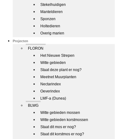
Stekelhuidigen
Manteldieren
Sponzen
Holtedieren
Overig marien
Projecten
FLORON
Het Nieuwe Strepen
Witte gebieden
Staat deze plant er nog?
Meetnet Muurplanten
Nectarindex
Oeverindex
LMF-a (Dunea)
BLWG
Witte gebieden mossen
Witte gebieden korstmossen
Staat dit mos er nog?
Staat dit korstmos er nog?