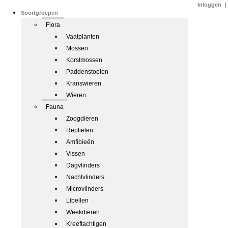
Inloggen
|
Soortgroepen
Flora
Vaatplanten
Mossen
Korstmossen
Paddenstoelen
Kranswieren
Wieren
Fauna
Zoogdieren
Reptielen
Amfibieën
Vissen
Dagvlinders
Nachtvlinders
Microvlinders
Libellen
Weekdieren
Kreeftachtigen