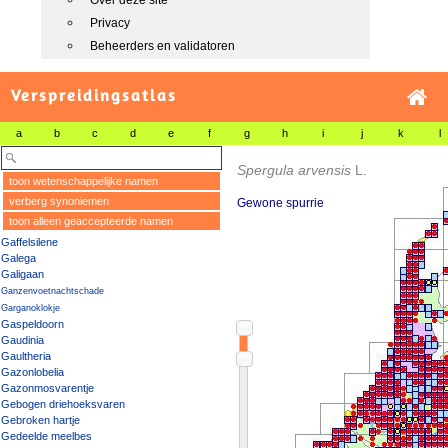
Over deze site
Privacy
Beheerders en validatoren
Verspreidingsatlas
a
b
c
d
e
f
g
h
i
j
k
l
Spergula arvensis
L.
toon wetenschappelijke namen
verberg synoniemen
Gewone spurrie
toon alleen geaccepteerde namen
Gaffelsilene
Galega
Galigaan
Ganzenvoetnachtschade
Garganoklokje
Gaspeldoorn
Gaudinia
Gaultheria
Gazonlobelia
Gazonmosvarentje
Gebogen driehoeksvaren
Gebroken hartje
Gedeelde meelbes