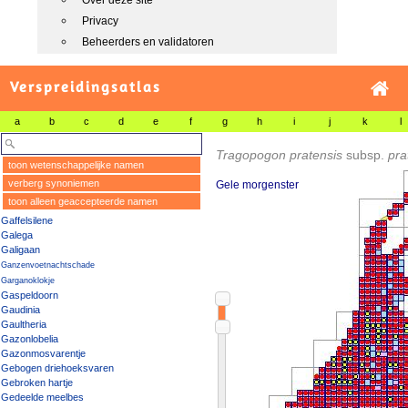
Over deze site
Privacy
Beheerders en validatoren
Verspreidingsatlas
a
b
c
d
e
f
g
h
i
j
k
l
Tragopogon pratensis
subsp.
pra
toon wetenschappelijke namen
verberg synoniemen
Gele morgenster
toon alleen geaccepteerde namen
Gaffelsilene
Galega
Galigaan
Ganzenvoetnachtschade
Garganoklokje
Gaspeldoorn
Gaudinia
Gaultheria
Gazonlobelia
Gazonmosvarentje
Gebogen driehoeksvaren
Gebroken hartje
Gedeelde meelbes