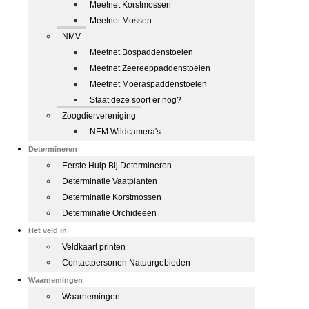
Meetnet Korstmossen
Meetnet Mossen
NMV
Meetnet Bospaddenstoelen
Meetnet Zeereeppaddenstoelen
Meetnet Moeraspaddenstoelen
Staat deze soort er nog?
Zoogdiervereniging
NEM Wildcamera's
Determineren
Eerste Hulp Bij Determineren
Determinatie Vaatplanten
Determinatie Korstmossen
Determinatie Orchideeën
Het veld in
Veldkaart printen
Contactpersonen Natuurgebieden
Waarnemingen
Waarnemingen