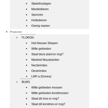
Stekelhuidigen
Manteldieren
Sponzen
Holtedieren
Overig marien
Projecten
FLORON
Het Nieuwe Strepen
Witte gebieden
Staat deze plant er nog?
Meetnet Muurplanten
Nectarindex
Oeverindex
LMF-a (Dunea)
BLWG
Witte gebieden mossen
Witte gebieden korstmossen
Staat dit mos er nog?
Staat dit korstmos er nog?