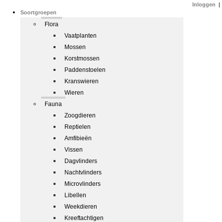
Inloggen
|
Soortgroepen
Flora
Vaatplanten
Mossen
Korstmossen
Paddenstoelen
Kranswieren
Wieren
Fauna
Zoogdieren
Reptielen
Amfibieën
Vissen
Dagvlinders
Nachtvlinders
Microvlinders
Libellen
Weekdieren
Kreeftachtigen