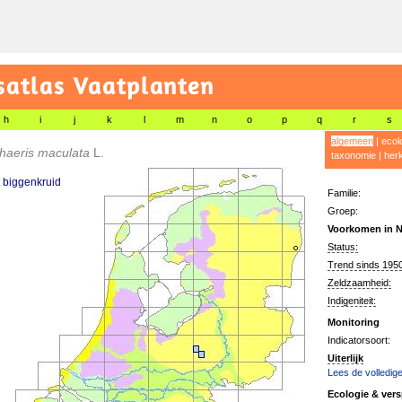
satlas Vaatplanten
h
i
j
k
l
m
n
o
p
q
r
s
algemeen
|
ecol
haeris maculata
L.
taxonomie
|
her
 biggenkruid
Familie:
Groep:
Voorkomen in N
Status:
Trend sinds 1950
Zeldzaamheid:
Indigeniteit:
Monitoring
Indicatorsoort:
Uiterlijk
Lees de volledige
Ecologie & vers