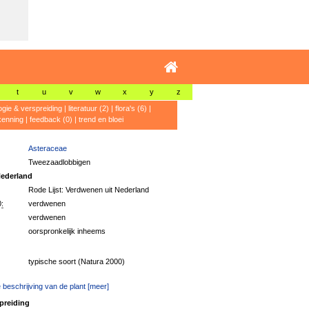
t
u
v
w
x
y
z
ogie & verspreiding
|
literatuur (2)
|
flora's (6)
|
kenning
|
feedback (0)
|
trend en bloei
Asteraceae
Tweezaadlobbigen
ederland
Rode Lijst: Verdwenen uit Nederland
:
verdwenen
verdwenen
oorspronkelijk inheems
typische soort (Natura 2000)
 beschrijving van de plant [meer]
preiding