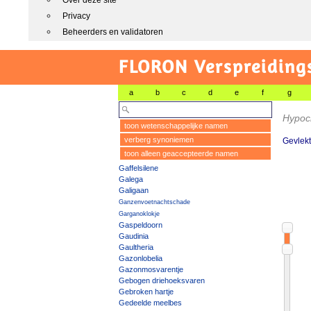
Over deze site
Privacy
Beheerders en validatoren
FLORON Verspreiding
a
b
c
d
e
f
g
Hypoc
toon wetenschappelijke namen
verberg synoniemen
Gevlekt
toon alleen geaccepteerde namen
Gaffelsilene
Galega
Galigaan
Ganzenvoetnachtschade
Garganoklokje
Gaspeldoorn
Gaudinia
Gaultheria
Gazonlobelia
Gazonmosvarentje
Gebogen driehoeksvaren
Gebroken hartje
Gedeelde meelbes