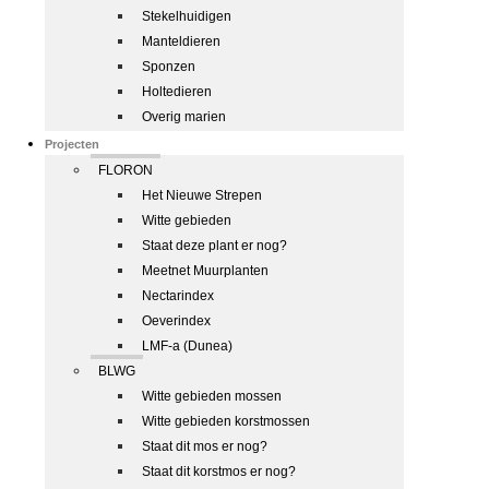
Stekelhuidigen
Manteldieren
Sponzen
Holtedieren
Overig marien
Projecten
FLORON
Het Nieuwe Strepen
Witte gebieden
Staat deze plant er nog?
Meetnet Muurplanten
Nectarindex
Oeverindex
LMF-a (Dunea)
BLWG
Witte gebieden mossen
Witte gebieden korstmossen
Staat dit mos er nog?
Staat dit korstmos er nog?