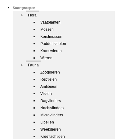
Soortgroepen
Flora
Vaatplanten
Mossen
Korstmossen
Paddenstoelen
Kranswieren
Wieren
Fauna
Zoogdieren
Reptielen
Amfibieën
Vissen
Dagvlinders
Nachtvlinders
Microvlinders
Libellen
Weekdieren
Kreeftachtigen