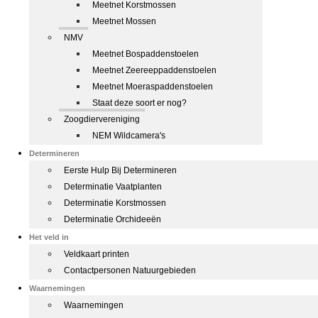
Meetnet Korstmossen
Meetnet Mossen
NMV
Meetnet Bospaddenstoelen
Meetnet Zeereeppaddenstoelen
Meetnet Moeraspaddenstoelen
Staat deze soort er nog?
Zoogdiervereniging
NEM Wildcamera's
Determineren
Eerste Hulp Bij Determineren
Determinatie Vaatplanten
Determinatie Korstmossen
Determinatie Orchideeën
Het veld in
Veldkaart printen
Contactpersonen Natuurgebieden
Waarnemingen
Waarnemingen