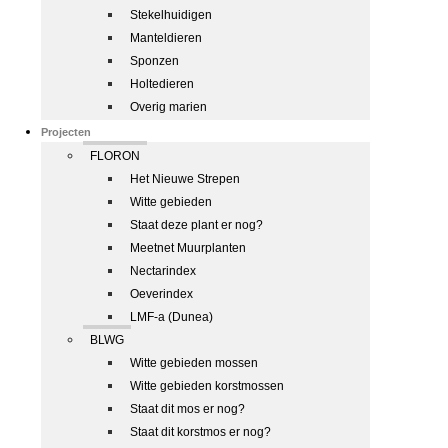
Stekelhuidigen
Manteldieren
Sponzen
Holtedieren
Overig marien
Projecten
FLORON
Het Nieuwe Strepen
Witte gebieden
Staat deze plant er nog?
Meetnet Muurplanten
Nectarindex
Oeverindex
LMF-a (Dunea)
BLWG
Witte gebieden mossen
Witte gebieden korstmossen
Staat dit mos er nog?
Staat dit korstmos er nog?