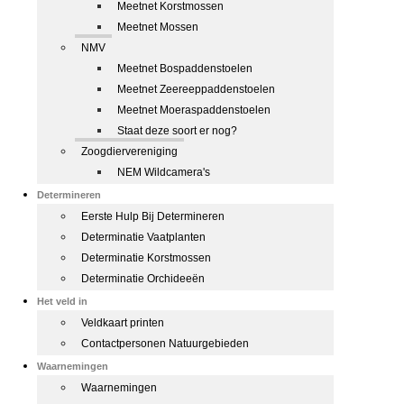
Meetnet Korstmossen
Meetnet Mossen
NMV
Meetnet Bospaddenstoelen
Meetnet Zeereeppaddenstoelen
Meetnet Moeraspaddenstoelen
Staat deze soort er nog?
Zoogdiervereniging
NEM Wildcamera's
Determineren
Eerste Hulp Bij Determineren
Determinatie Vaatplanten
Determinatie Korstmossen
Determinatie Orchideeën
Het veld in
Veldkaart printen
Contactpersonen Natuurgebieden
Waarnemingen
Waarnemingen