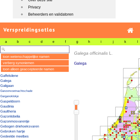
Over deze site
Privacy
Beheerders en validatoren
Verspreidingsatlas
a
b
c
d
e
f
g
h
i
j
k
l
Galega officinalis
L.
toon wetenschappelijke namen
verberg synoniemen
Galega
toon alleen geaccepteerde namen
Gaffelsilene
Galega
Galigaan
Ganzenvoetnachtschade
Garganoklokje
Gaspeldoorn
Gaudinia
Gaultheria
Gazonlobelia
Gazonmosvarentje
Gebogen driehoeksvaren
Gebroken hartje
Gedeelde meelbes