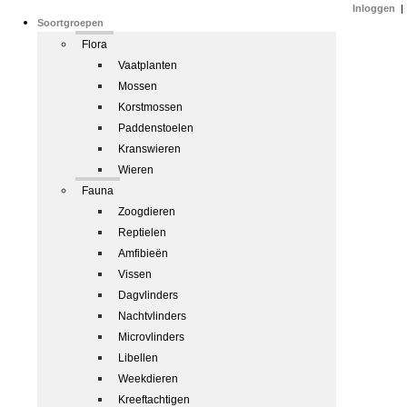
Inloggen
|
Soortgroepen
Flora
Vaatplanten
Mossen
Korstmossen
Paddenstoelen
Kranswieren
Wieren
Fauna
Zoogdieren
Reptielen
Amfibieën
Vissen
Dagvlinders
Nachtvlinders
Microvlinders
Libellen
Weekdieren
Kreeftachtigen