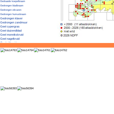
Gedraaide koepelbraam
Gedrongen bladbraam
Gedrongen eikvaren
Gedrongen humusbraam
Gedrongen klaver
Gedrongen zandmuur
Geel cypergras
Geel duizendblad
Geel monnikskruid
Geel nagelkruid
Geel viltkruid
Geel vingerhoedskruid
Geel vogelpootje
Geel walstro
Geel × Knikkend nagelkruid
Geel zonneroosje
Geelgroen afrikaantje
Geelgroene vrouwenmantel
Geelgroene wespenorchis
Geelgroene zegge
Geelgroene zegge / Dwergzegge
Geelgroene zegge × Gele zegge
Geelhartje
Geelrode naaldaar
Geelwit walstro
Geelwitte helmbloem
Geelwitte klaver
Geelwitte moerasbloem