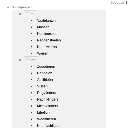
Inloggen
|
Soortgroepen
Flora
Vaatplanten
Mossen
Korstmossen
Paddenstoelen
Kranswieren
Wieren
Fauna
Zoogdieren
Reptielen
Amfibieën
Vissen
Dagvlinders
Nachtvlinders
Microvlinders
Libellen
Weekdieren
Kreeftachtigen