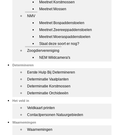
Meetnet Korstmossen
Meetnet Mossen
NMV
Meetnet Bospaddenstoelen
Meetnet Zeereeppaddenstoelen
Meetnet Moeraspaddenstoelen
Staat deze soort er nog?
Zoogdiervereniging
NEM Wildcamera's
Determineren
Eerste Hulp Bij Determineren
Determinatie Vaatplanten
Determinatie Korstmossen
Determinatie Orchideeën
Het veld in
Veldkaart printen
Contactpersonen Natuurgebieden
Waarnemingen
Waarnemingen