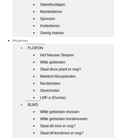
Stekelhuidigen
Manteldieren
Sponzen
Holtedieren
Overig marien
Projecten
FLORON
Het Nieuwe Strepen
Witte gebieden
Staat deze plant er nog?
Meetnet Muurplanten
Nectarindex
Oeverindex
LMF-a (Dunea)
BLWG
Witte gebieden mossen
Witte gebieden korstmossen
Staat dit mos er nog?
Staat dit korstmos er nog?