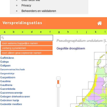
Over deze site
Privacy
Beheerders en validatoren
Verspreidingsatlas
a
b
c
d
e
f
g
h
i
j
k
l
Pseudognaphalium undulatum
(L
toon wetenschappelijke namen
verberg synoniemen
Gegolfde droogbloem
toon alleen geaccepteerde namen
Gaffelsilene
Galega
Galigaan
Ganzenvoetnachtschade
Garganoklokje
Gaspeldoorn
Gaudinia
Gaultheria
Gazonlobelia
Gazonmosvarentje
Gebogen driehoeksvaren
Gebroken hartje
Gedeelde meelbes