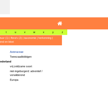
t
u
v
w
x
y
z
atuur (1)
|
flora's (2)
|
taxonomie
|
herkenning
|
rend en bloei
Asteraceae
Tweezaadlobbigen
ederland
vrij zeldzame soort
niet-ingeburgerd: adventief /
verwilderend
Europa