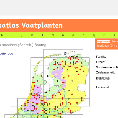
satlas Vaatplanten
h
i
j
k
l
m
n
o
p
q
r
s
algemeen
|
liter
a speciosa
(Schreb.) Baumg.
feedback (0)
|
t
koeienoog
Familie:
Groep:
Voorkomen in N
Zeldzaamheid:
Indigeniteit:
Herkomst: