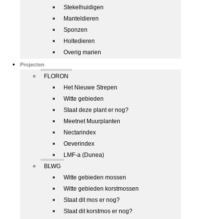
Stekelhuidigen
Manteldieren
Sponzen
Holtedieren
Overig marien
Projecten
FLORON
Het Nieuwe Strepen
Witte gebieden
Staat deze plant er nog?
Meetnet Muurplanten
Nectarindex
Oeverindex
LMF-a (Dunea)
BLWG
Witte gebieden mossen
Witte gebieden korstmossen
Staat dit mos er nog?
Staat dit korstmos er nog?