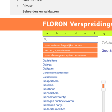
Over deze site
Privacy
Beheerders en validatoren
FLORON Verspreiding
a
b
c
d
e
f
g
Teleki
toon wetenschappelijke namen
verberg synoniemen
Groot 
toon alleen geaccepteerde namen
Gaffelsilene
Galega
Galigaan
Ganzenvoetnachtschade
Garganoklokje
Gaspeldoorn
Gaudinia
Gaultheria
Gazonlobelia
Gazonmosvarentje
Gebogen driehoeksvaren
Gebroken hartje
Gedeelde meelbes