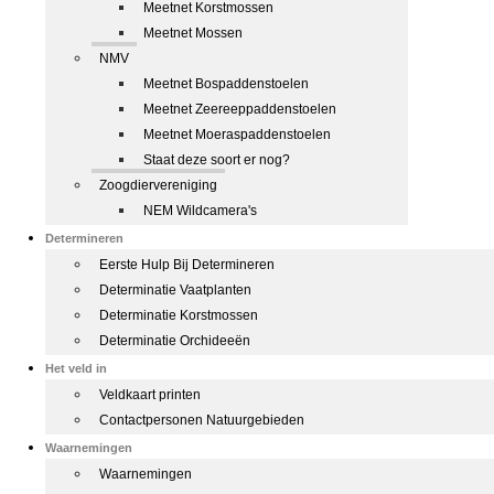
Meetnet Korstmossen
Meetnet Mossen
NMV
Meetnet Bospaddenstoelen
Meetnet Zeereeppaddenstoelen
Meetnet Moeraspaddenstoelen
Staat deze soort er nog?
Zoogdiervereniging
NEM Wildcamera's
Determineren
Eerste Hulp Bij Determineren
Determinatie Vaatplanten
Determinatie Korstmossen
Determinatie Orchideeën
Het veld in
Veldkaart printen
Contactpersonen Natuurgebieden
Waarnemingen
Waarnemingen