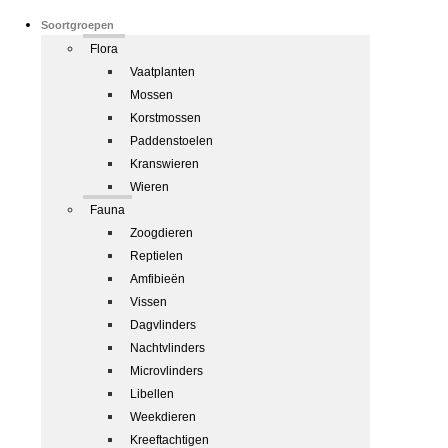
Soortgroepen
Flora
Vaatplanten
Mossen
Korstmossen
Paddenstoelen
Kranswieren
Wieren
Fauna
Zoogdieren
Reptielen
Amfibieën
Vissen
Dagvlinders
Nachtvlinders
Microvlinders
Libellen
Weekdieren
Kreeftachtigen