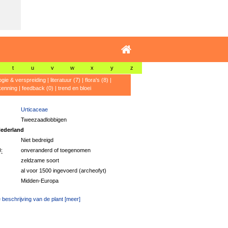
t
u
v
w
x
y
z
ogie & verspreiding
|
literatuur (7)
|
flora's (8)
|
kenning
|
feedback (0)
|
trend en bloei
Urticaceae
Tweezaadlobbigen
ederland
Niet bedreigd
:
onveranderd of toegenomen
zeldzame soort
al voor 1500 ingevoerd (archeofyt)
Midden-Europa
 beschrijving van de plant [meer]