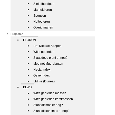
Stekelhuidigen
Manteldieren
Sponzen
Holtedieren
Overig marien
Projecten
FLORON
Het Nieuwe Strepen
Witte gebieden
Staat deze plant er nog?
Meetnet Muurplanten
Nectarindex
Oeverindex
LMF-a (Dunea)
BLWG
Witte gebieden mossen
Witte gebieden korstmossen
Staat dit mos er nog?
Staat dit korstmos er nog?