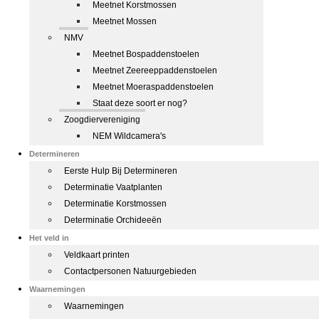
Meetnet Korstmossen
Meetnet Mossen
NMV
Meetnet Bospaddenstoelen
Meetnet Zeereeppaddenstoelen
Meetnet Moeraspaddenstoelen
Staat deze soort er nog?
Zoogdiervereniging
NEM Wildcamera's
Determineren
Eerste Hulp Bij Determineren
Determinatie Vaatplanten
Determinatie Korstmossen
Determinatie Orchideeën
Het veld in
Veldkaart printen
Contactpersonen Natuurgebieden
Waarnemingen
Waarnemingen