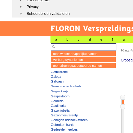
Over deze site
Privacy
Beheerders en validatoren
FLORON Verspreiding
a
b
c
d
e
f
g
Parieta
toon wetenschappelijke namen
verberg synoniemen
Groot g
toon alleen geaccepteerde namen
Gaffelsilene
Galega
Galigaan
Ganzenvoetnachtschade
Garganoklokje
Gaspeldoorn
Gaudinia
Gaultheria
Gazonlobelia
Gazonmosvarentje
Gebogen driehoeksvaren
Gebroken hartje
Gedeelde meelbes