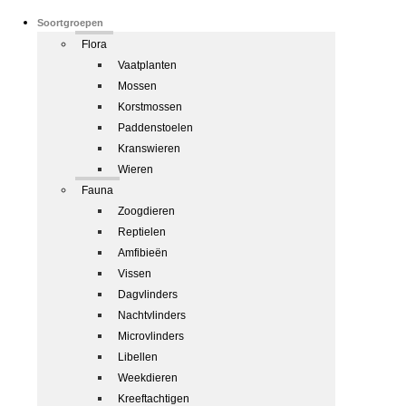
Soortgroepen
Flora
Vaatplanten
Mossen
Korstmossen
Paddenstoelen
Kranswieren
Wieren
Fauna
Zoogdieren
Reptielen
Amfibieën
Vissen
Dagvlinders
Nachtvlinders
Microvlinders
Libellen
Weekdieren
Kreeftachtigen