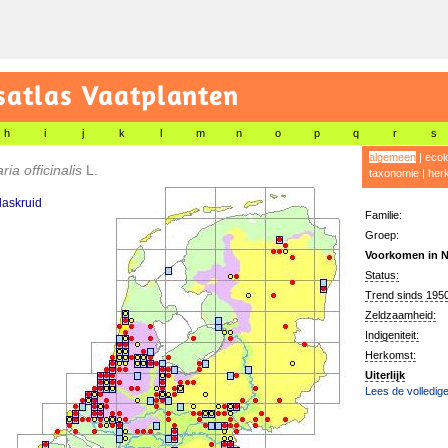
satlas Vaatplanten
h
i
j
k
l
m
n
o
p
q
r
s
algemeen
|
ecol
ria officinalis
L.
taxonomie
|
her
laskruid
Familie:
Groep:
Voorkomen in N
Status:
Trend sinds 1950
Zeldzaamheid:
Indigeniteit:
Herkomst:
Uiterlijk
Lees de volledige