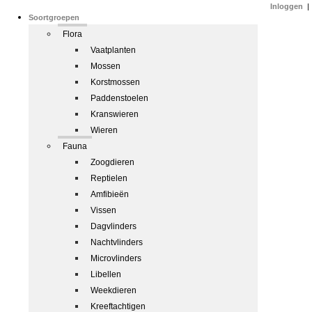
Inloggen
|
Soortgroepen
Flora
Vaatplanten
Mossen
Korstmossen
Paddenstoelen
Kranswieren
Wieren
Fauna
Zoogdieren
Reptielen
Amfibieën
Vissen
Dagvlinders
Nachtvlinders
Microvlinders
Libellen
Weekdieren
Kreeftachtigen