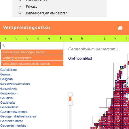
Over deze site
Privacy
Beheerders en validatoren
Verspreidingsatlas
a
b
c
d
e
f
g
h
i
j
k
l
Ceratophyllum demersum
L.
toon wetenschappelijke namen
verberg synoniemen
Grof hoornblad
toon alleen geaccepteerde namen
Gaffelsilene
Galega
Galigaan
Ganzenvoetnachtschade
Garganoklokje
Gaspeldoorn
Gaudinia
Gaultheria
Gazonlobelia
Gazonmosvarentje
Gebogen driehoeksvaren
Gebroken hartje
Gedeelde meelbes