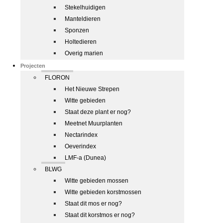
Stekelhuidigen
Manteldieren
Sponzen
Holtedieren
Overig marien
Projecten
FLORON
Het Nieuwe Strepen
Witte gebieden
Staat deze plant er nog?
Meetnet Muurplanten
Nectarindex
Oeverindex
LMF-a (Dunea)
BLWG
Witte gebieden mossen
Witte gebieden korstmossen
Staat dit mos er nog?
Staat dit korstmos er nog?