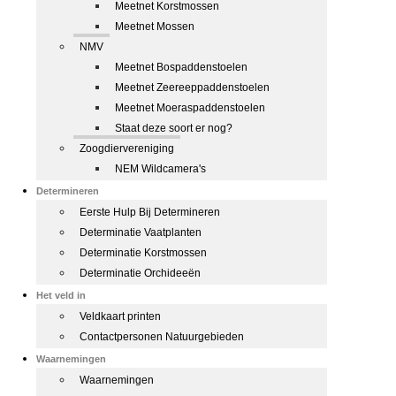
Meetnet Korstmossen
Meetnet Mossen
NMV
Meetnet Bospaddenstoelen
Meetnet Zeereeppaddenstoelen
Meetnet Moeraspaddenstoelen
Staat deze soort er nog?
Zoogdiervereniging
NEM Wildcamera's
Determineren
Eerste Hulp Bij Determineren
Determinatie Vaatplanten
Determinatie Korstmossen
Determinatie Orchideeën
Het veld in
Veldkaart printen
Contactpersonen Natuurgebieden
Waarnemingen
Waarnemingen