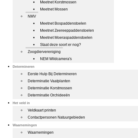
Meetnet Korstmossen
Meetnet Mossen
NMV
Meetnet Bospaddenstoelen
Meetnet Zeereeppaddenstoelen
Meetnet Moeraspaddenstoelen
Staat deze soort er nog?
Zoogdiervereniging
NEM Wildcamera's
Determineren
Eerste Hulp Bij Determineren
Determinatie Vaatplanten
Determinatie Korstmossen
Determinatie Orchideeën
Het veld in
Veldkaart printen
Contactpersonen Natuurgebieden
Waarnemingen
Waarnemingen