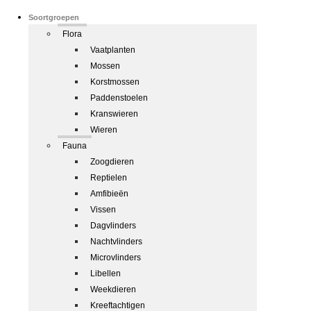
Soortgroepen
Flora
Vaatplanten
Mossen
Korstmossen
Paddenstoelen
Kranswieren
Wieren
Fauna
Zoogdieren
Reptielen
Amfibieën
Vissen
Dagvlinders
Nachtvlinders
Microvlinders
Libellen
Weekdieren
Kreeftachtigen