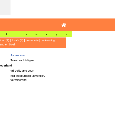
t
u
v
w
x
y
z
atuur (2)
|
flora's (4)
|
taxonomie
|
herkenning
|
rend en bloei
Asteraceae
Tweezaadlobbigen
ederland
vrij zeldzame soort
niet-ingeburgerd: adventief /
verwilderend