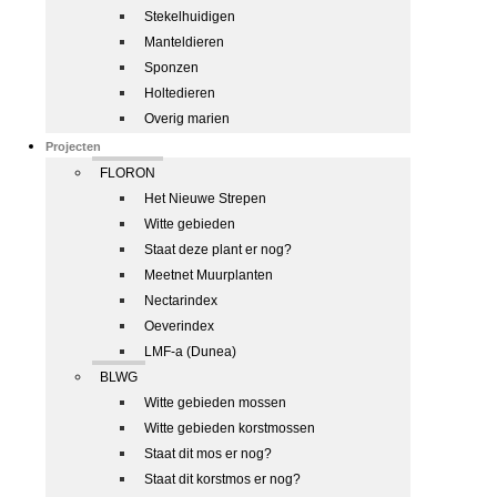
Stekelhuidigen
Manteldieren
Sponzen
Holtedieren
Overig marien
Projecten
FLORON
Het Nieuwe Strepen
Witte gebieden
Staat deze plant er nog?
Meetnet Muurplanten
Nectarindex
Oeverindex
LMF-a (Dunea)
BLWG
Witte gebieden mossen
Witte gebieden korstmossen
Staat dit mos er nog?
Staat dit korstmos er nog?