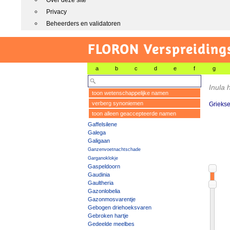
Over deze site
Privacy
Beheerders en validatoren
FLORON Verspreiding
a
b
c
d
e
f
g
Inula
toon wetenschappelijke namen
verberg synoniemen
Griekse
toon alleen geaccepteerde namen
Gaffelsilene
Galega
Galigaan
Ganzenvoetnachtschade
Garganoklokje
Gaspeldoorn
Gaudinia
Gaultheria
Gazonlobelia
Gazonmosvarentje
Gebogen driehoeksvaren
Gebroken hartje
Gedeelde meelbes