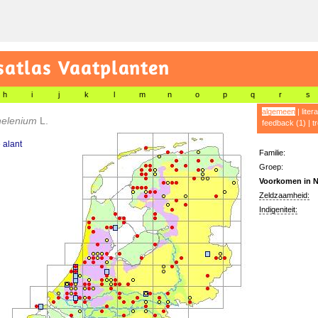
satlas Vaatplanten
h
i
j
k
l
m
n
o
p
q
r
s
algemeen
|
liter
 helenium
L.
feedback (1)
|
t
 alant
Familie:
Groep:
Voorkomen in N
Zeldzaamheid:
Indigeniteit: