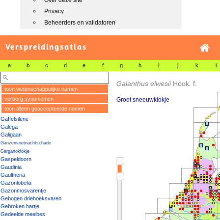
Over deze site
Privacy
Beheerders en validatoren
Verspreidingsatlas
a
b
c
d
e
f
g
h
i
j
k
l
Galanthus elwesii
Hook. f.
toon wetenschappelijke namen
verberg synoniemen
Groot sneeuwklokje
toon alleen geaccepteerde namen
Gaffelsilene
Galega
Galigaan
Ganzenvoetnachtschade
Garganoklokje
Gaspeldoorn
Gaudinia
Gaultheria
Gazonlobelia
Gazonmosvarentje
Gebogen driehoeksvaren
Gebroken hartje
Gedeelde meelbes