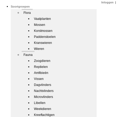
Inloggen
|
Soortgroepen
Flora
Vaatplanten
Mossen
Korstmossen
Paddenstoelen
Kranswieren
Wieren
Fauna
Zoogdieren
Reptielen
Amfibieën
Vissen
Dagvlinders
Nachtvlinders
Microvlinders
Libellen
Weekdieren
Kreeftachtigen