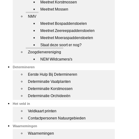
Meetnet Korstmossen
Meetnet Mossen
NMV
Meetnet Bospaddenstoelen
Meetnet Zeereeppaddenstoelen
Meetnet Moeraspaddenstoelen
Staat deze soort er nog?
Zoogdiervereniging
NEM Wildcamera's
Determineren
Eerste Hulp Bij Determineren
Determinatie Vaatplanten
Determinatie Korstmossen
Determinatie Orchideeën
Het veld in
Veldkaart printen
Contactpersonen Natuurgebieden
Waarnemingen
Waarnemingen