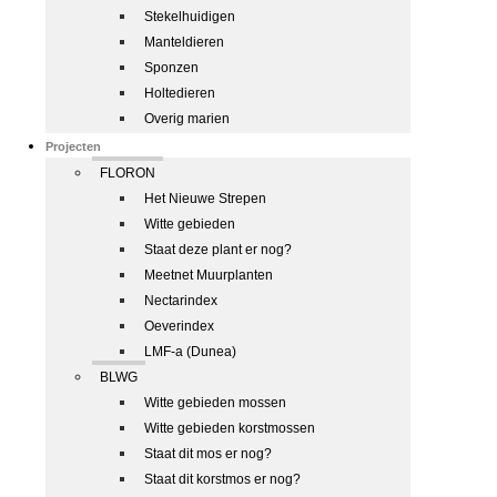
Stekelhuidigen
Manteldieren
Sponzen
Holtedieren
Overig marien
Projecten
FLORON
Het Nieuwe Strepen
Witte gebieden
Staat deze plant er nog?
Meetnet Muurplanten
Nectarindex
Oeverindex
LMF-a (Dunea)
BLWG
Witte gebieden mossen
Witte gebieden korstmossen
Staat dit mos er nog?
Staat dit korstmos er nog?