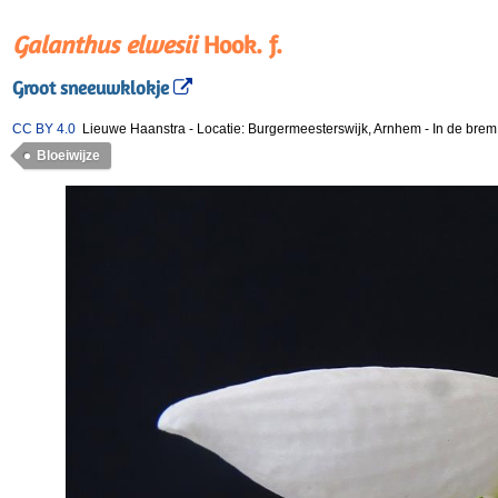
Galanthus elwesii
Hook. f.
Groot sneeuwklokje
CC BY 4.0
Lieuwe Haanstra
-
Locatie: Burgermeesterswijk, Arnhem
-
In de bre
Bloeiwijze