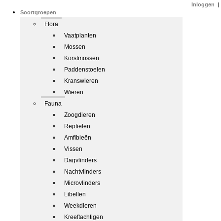
Inloggen
|
Soortgroepen
Flora
Vaatplanten
Mossen
Korstmossen
Paddenstoelen
Kranswieren
Wieren
Fauna
Zoogdieren
Reptielen
Amfibieën
Vissen
Dagvlinders
Nachtvlinders
Microvlinders
Libellen
Weekdieren
Kreeftachtigen