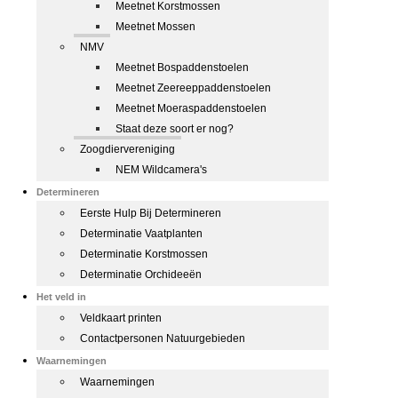
Meetnet Korstmossen
Meetnet Mossen
NMV
Meetnet Bospaddenstoelen
Meetnet Zeereeppaddenstoelen
Meetnet Moeraspaddenstoelen
Staat deze soort er nog?
Zoogdiervereniging
NEM Wildcamera's
Determineren
Eerste Hulp Bij Determineren
Determinatie Vaatplanten
Determinatie Korstmossen
Determinatie Orchideeën
Het veld in
Veldkaart printen
Contactpersonen Natuurgebieden
Waarnemingen
Waarnemingen