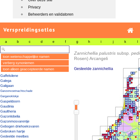
Over deze site
Privacy
Beheerders en validatoren
Verspreidingsatlas
a
b
c
d
e
f
g
h
i
j
k
l
Zannichellia palustris
subsp.
pedi
toon wetenschappelijke namen
Rosen) Arcangeli
verberg synoniemen
Gesteelde zannichellia
toon alleen geaccepteerde namen
Gaffelsilene
Galega
Galigaan
Ganzenvoetnachtschade
Garganoklokje
Gaspeldoorn
Gaudinia
Gaultheria
Gazonlobelia
Gazonmosvarentje
Gebogen driehoeksvaren
Gebroken hartje
Gedeelde meelbes