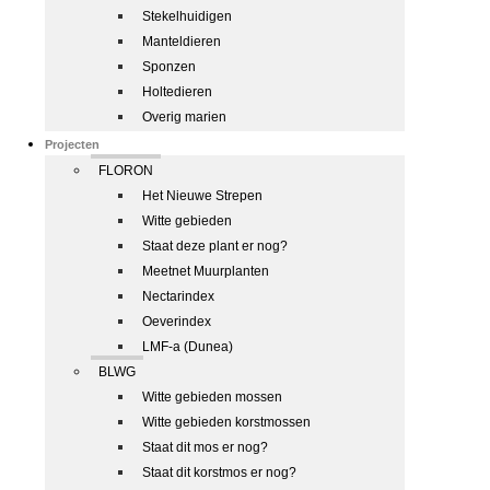
Stekelhuidigen
Manteldieren
Sponzen
Holtedieren
Overig marien
Projecten
FLORON
Het Nieuwe Strepen
Witte gebieden
Staat deze plant er nog?
Meetnet Muurplanten
Nectarindex
Oeverindex
LMF-a (Dunea)
BLWG
Witte gebieden mossen
Witte gebieden korstmossen
Staat dit mos er nog?
Staat dit korstmos er nog?