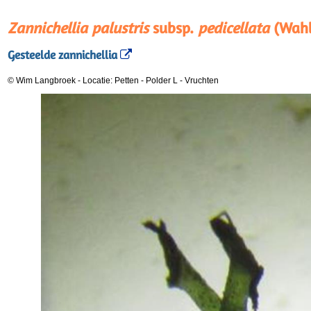
Zannichellia palustris
subsp.
pedicellata
(Wahl
Gesteelde zannichellia
© Wim Langbroek
-
Locatie: Petten - Polder L
-
Vruchten