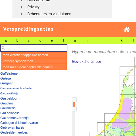
Over deze site
Privacy
Beheerders en validatoren
Verspreidingsatlas
a
b
c
d
e
f
g
h
i
j
k
l
Hypericum maculatum
subsp.
ma
toon wetenschappelijke namen
verberg synoniemen
Gevlekt hertshooi
toon alleen geaccepteerde namen
Gaffelsilene
Galega
Galigaan
Ganzenvoetnachtschade
Garganoklokje
Gaspeldoorn
Gaudinia
Gaultheria
Gazonlobelia
Gazonmosvarentje
Gebogen driehoeksvaren
Gebroken hartje
Gedeelde meelbes