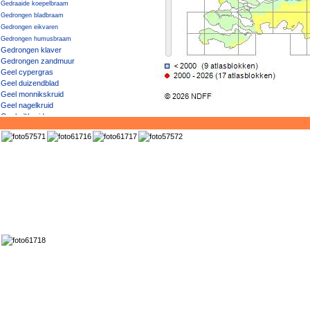
Gedraaide koepelbraam
Gedrongen bladbraam
Gedrongen eikvaren
Gedrongen humusbraam
Gedrongen klaver
Gedrongen zandmuur
Geel cypergras
Geel duizendblad
Geel monnikskruid
Geel nagelkruid
Geel viltkruid
Geel vingerhoedskruid
Geel vogelpootje
Geel walstro
Geel × Knikkend nagelkruid
Geel zonneroosje
Geelgroen afrikaantje
Geelgroene vrouwenmantel
Geelgroene wespenorchis
Geelgroene zegge
Geelgroene zegge / Dwergzegge
Geelgroene zegge × Gele zegge
Geelhartje
Geelrode naaldaar
Geelwit walstro
Geelwitte helmbloem
Geelwitte klaver
Geelwitte moerasbloem