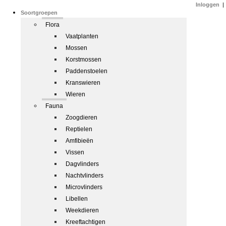
Inloggen
|
Soortgroepen
Flora
Vaatplanten
Mossen
Korstmossen
Paddenstoelen
Kranswieren
Wieren
Fauna
Zoogdieren
Reptielen
Amfibieën
Vissen
Dagvlinders
Nachtvlinders
Microvlinders
Libellen
Weekdieren
Kreeftachtigen