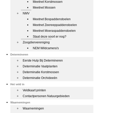
Meetnet Korstmossen
Meetnet Mossen
NMV
Meetnet Bospaddenstoelen
Meetnet Zeereeppaddenstoelen
Meetnet Moeraspaddenstoelen
Staat deze soort er nog?
Zoogdiervereniging
NEM Wildcamera's
Determineren
Eerste Hulp Bij Determineren
Determinatie Vaatplanten
Determinatie Korstmossen
Determinatie Orchideeën
Het veld in
Veldkaart printen
Contactpersonen Natuurgebieden
Waarnemingen
Waarnemingen