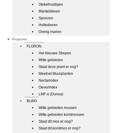
Stekelhuidigen
Manteldieren
Sponzen
Holtedieren
Overig marien
Projecten
FLORON
Het Nieuwe Strepen
Witte gebieden
Staat deze plant er nog?
Meetnet Muurplanten
Nectarindex
Oeverindex
LMF-a (Dunea)
BLWG
Witte gebieden mossen
Witte gebieden korstmossen
Staat dit mos er nog?
Staat dit korstmos er nog?