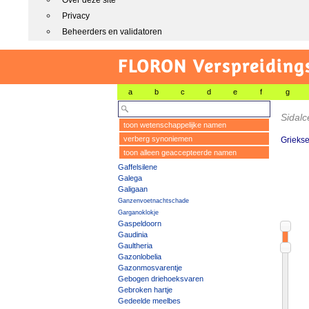
Over deze site
Privacy
Beheerders en validatoren
FLORON Verspreiding
a
b
c
d
e
f
g
Sidal
toon wetenschappelijke namen
verberg synoniemen
Grieks
toon alleen geaccepteerde namen
Gaffelsilene
Galega
Galigaan
Ganzenvoetnachtschade
Garganoklokje
Gaspeldoorn
Gaudinia
Gaultheria
Gazonlobelia
Gazonmosvarentje
Gebogen driehoeksvaren
Gebroken hartje
Gedeelde meelbes