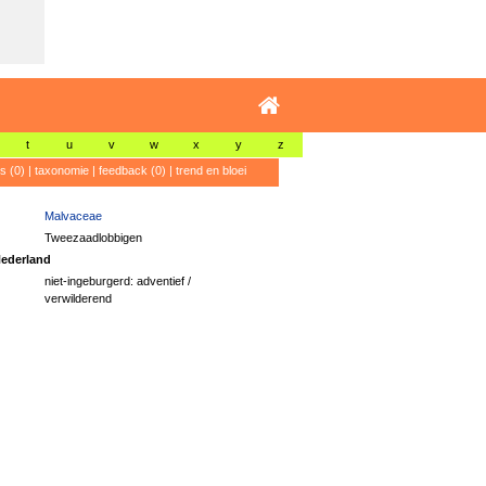
t
u
v
w
x
y
z
's (0)
|
taxonomie
|
feedback (0)
|
trend en bloei
Malvaceae
Tweezaadlobbigen
ederland
niet-ingeburgerd: adventief /
verwilderend