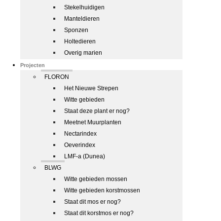
Stekelhuidigen
Manteldieren
Sponzen
Holtedieren
Overig marien
Projecten
FLORON
Het Nieuwe Strepen
Witte gebieden
Staat deze plant er nog?
Meetnet Muurplanten
Nectarindex
Oeverindex
LMF-a (Dunea)
BLWG
Witte gebieden mossen
Witte gebieden korstmossen
Staat dit mos er nog?
Staat dit korstmos er nog?