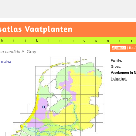
satlas Vaatplanten
h
i
j
k
l
m
n
o
p
q
r
s
algemeen
|
flora
cea candida
A. Gray
Familie:
e malva
Groep:
Voorkomen in N
Indigeniteit: