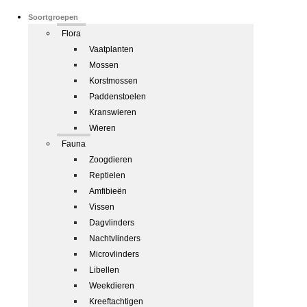
Soortgroepen
Flora
Vaatplanten
Mossen
Korstmossen
Paddenstoelen
Kranswieren
Wieren
Fauna
Zoogdieren
Reptielen
Amfibieën
Vissen
Dagvlinders
Nachtvlinders
Microvlinders
Libellen
Weekdieren
Kreeftachtigen