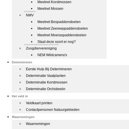
Meetnet Korstmossen
Meetnet Mossen
NMV
Meetnet Bospaddenstoelen
Meetnet Zeereeppaddenstoelen
Meetnet Moeraspaddenstoelen
Staat deze soort er nog?
Zoogdiervereniging
NEM Wildcamera's
Determineren
Eerste Hulp Bij Determineren
Determinatie Vaatplanten
Determinatie Korstmossen
Determinatie Orchideeën
Het veld in
Veldkaart printen
Contactpersonen Natuurgebieden
Waarnemingen
Waarnemingen