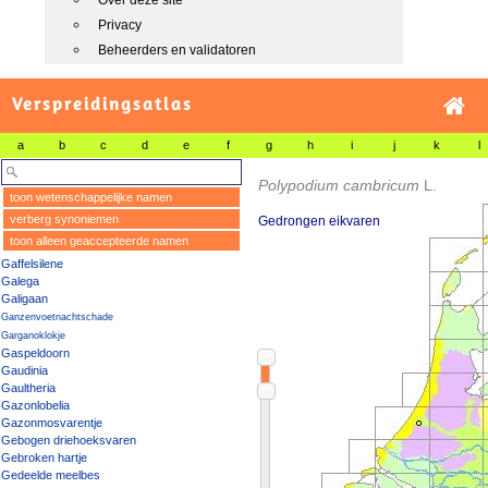
Over deze site
Privacy
Beheerders en validatoren
Verspreidingsatlas
a
b
c
d
e
f
g
h
i
j
k
l
Polypodium cambricum
L.
toon wetenschappelijke namen
verberg synoniemen
Gedrongen eikvaren
toon alleen geaccepteerde namen
Gaffelsilene
Galega
Galigaan
Ganzenvoetnachtschade
Garganoklokje
Gaspeldoorn
Gaudinia
Gaultheria
Gazonlobelia
Gazonmosvarentje
Gebogen driehoeksvaren
Gebroken hartje
Gedeelde meelbes