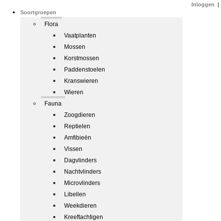
Inloggen
|
Soortgroepen
Flora
Vaatplanten
Mossen
Korstmossen
Paddenstoelen
Kranswieren
Wieren
Fauna
Zoogdieren
Reptielen
Amfibieën
Vissen
Dagvlinders
Nachtvlinders
Microvlinders
Libellen
Weekdieren
Kreeftachtigen