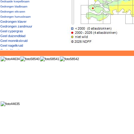
Gedraaide koepelbraam
Gedrongen bladbraam
Gedrongen eikvaren
Gedrongen humusbraam
Gedrongen klaver
Gedrongen zandmuur
Geel cypergras
Geel duizendblad
Geel monnikskruid
Geel nagelkruid
Geel viltkruid
Geel vingerhoedskruid
Geel vogelpootje
Geel walstro
Geel × Knikkend nagelkruid
Geel zonneroosje
Geelgroen afrikaantje
Geelgroene vrouwenmantel
Geelgroene wespenorchis
Geelgroene zegge
Geelgroene zegge / Dwergzegge
Geelgroene zegge × Gele zegge
Geelhartje
Geelrode naaldaar
Geelwit walstro
Geelwitte helmbloem
Geelwitte klaver
Geelwitte moerasbloem