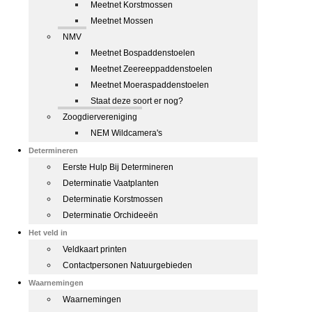
Meetnet Korstmossen
Meetnet Mossen
NMV
Meetnet Bospaddenstoelen
Meetnet Zeereeppaddenstoelen
Meetnet Moeraspaddenstoelen
Staat deze soort er nog?
Zoogdiervereniging
NEM Wildcamera's
Determineren
Eerste Hulp Bij Determineren
Determinatie Vaatplanten
Determinatie Korstmossen
Determinatie Orchideeën
Het veld in
Veldkaart printen
Contactpersonen Natuurgebieden
Waarnemingen
Waarnemingen