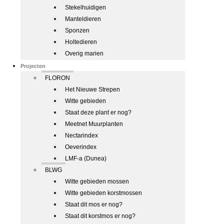
Stekelhuidigen
Manteldieren
Sponzen
Holtedieren
Overig marien
Projecten
FLORON
Het Nieuwe Strepen
Witte gebieden
Staat deze plant er nog?
Meetnet Muurplanten
Nectarindex
Oeverindex
LMF-a (Dunea)
BLWG
Witte gebieden mossen
Witte gebieden korstmossen
Staat dit mos er nog?
Staat dit korstmos er nog?