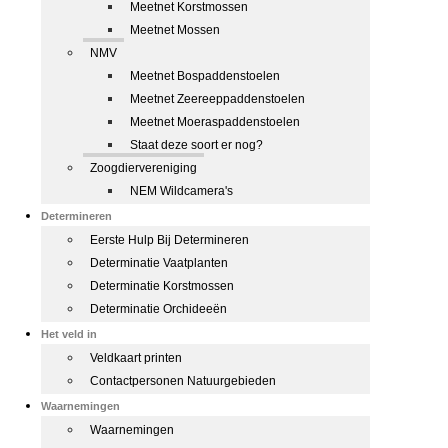
Meetnet Korstmossen
Meetnet Mossen
NMV
Meetnet Bospaddenstoelen
Meetnet Zeereeppaddenstoelen
Meetnet Moeraspaddenstoelen
Staat deze soort er nog?
Zoogdiervereniging
NEM Wildcamera's
Determineren
Eerste Hulp Bij Determineren
Determinatie Vaatplanten
Determinatie Korstmossen
Determinatie Orchideeën
Het veld in
Veldkaart printen
Contactpersonen Natuurgebieden
Waarnemingen
Waarnemingen