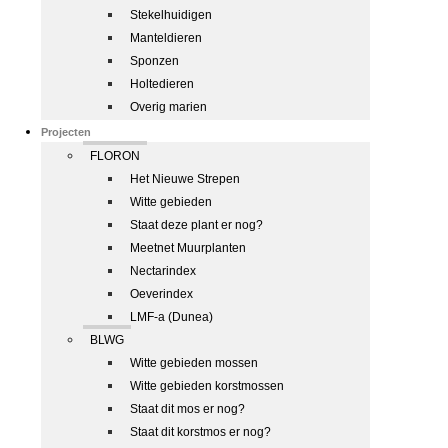
Stekelhuidigen
Manteldieren
Sponzen
Holtedieren
Overig marien
Projecten
FLORON
Het Nieuwe Strepen
Witte gebieden
Staat deze plant er nog?
Meetnet Muurplanten
Nectarindex
Oeverindex
LMF-a (Dunea)
BLWG
Witte gebieden mossen
Witte gebieden korstmossen
Staat dit mos er nog?
Staat dit korstmos er nog?