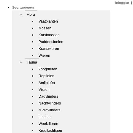
Inloggen
|
Soortgroepen
Flora
Vaatplanten
Mossen
Korstmossen
Paddenstoelen
Kranswieren
Wieren
Fauna
Zoogdieren
Reptielen
Amfibieën
Vissen
Dagvlinders
Nachtvlinders
Microvlinders
Libellen
Weekdieren
Kreeftachtigen