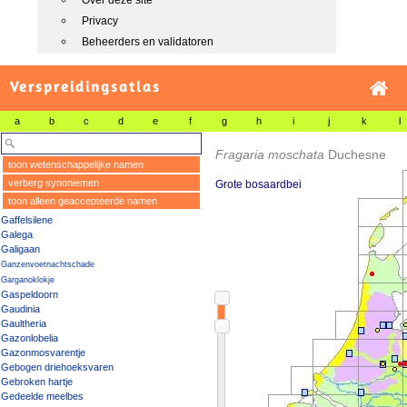
Over deze site
Privacy
Beheerders en validatoren
Verspreidingsatlas
a
b
c
d
e
f
g
h
i
j
k
l
Fragaria moschata
Duchesne
toon wetenschappelijke namen
verberg synoniemen
Grote bosaardbei
toon alleen geaccepteerde namen
Gaffelsilene
Galega
Galigaan
Ganzenvoetnachtschade
Garganoklokje
Gaspeldoorn
Gaudinia
Gaultheria
Gazonlobelia
Gazonmosvarentje
Gebogen driehoeksvaren
Gebroken hartje
Gedeelde meelbes