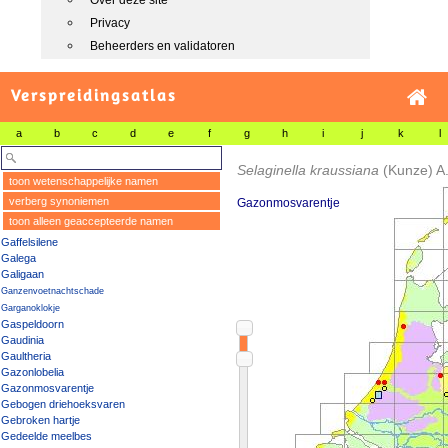
Over deze site
Privacy
Beheerders en validatoren
Verspreidingsatlas
a
b
c
d
e
f
g
h
i
j
k
l
Selaginella kraussiana
(Kunze) A
toon wetenschappelijke namen
verberg synoniemen
Gazonmosvarentje
toon alleen geaccepteerde namen
Gaffelsilene
Galega
Galigaan
Ganzenvoetnachtschade
Garganoklokje
Gaspeldoorn
Gaudinia
Gaultheria
Gazonlobelia
Gazonmosvarentje
Gebogen driehoeksvaren
Gebroken hartje
Gedeelde meelbes