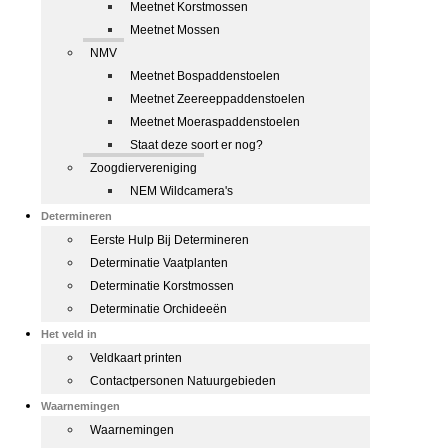
Meetnet Korstmossen
Meetnet Mossen
NMV
Meetnet Bospaddenstoelen
Meetnet Zeereeppaddenstoelen
Meetnet Moeraspaddenstoelen
Staat deze soort er nog?
Zoogdiervereniging
NEM Wildcamera's
Determineren
Eerste Hulp Bij Determineren
Determinatie Vaatplanten
Determinatie Korstmossen
Determinatie Orchideeën
Het veld in
Veldkaart printen
Contactpersonen Natuurgebieden
Waarnemingen
Waarnemingen