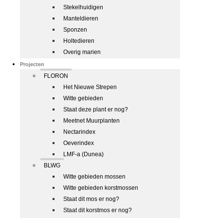
Stekelhuidigen
Manteldieren
Sponzen
Holtedieren
Overig marien
Projecten
FLORON
Het Nieuwe Strepen
Witte gebieden
Staat deze plant er nog?
Meetnet Muurplanten
Nectarindex
Oeverindex
LMF-a (Dunea)
BLWG
Witte gebieden mossen
Witte gebieden korstmossen
Staat dit mos er nog?
Staat dit korstmos er nog?