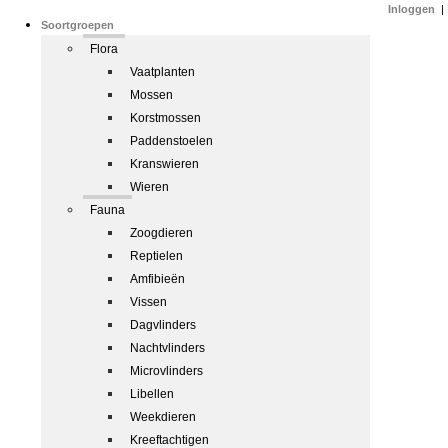
Inloggen
|
Soortgroepen
Flora
Vaatplanten
Mossen
Korstmossen
Paddenstoelen
Kranswieren
Wieren
Fauna
Zoogdieren
Reptielen
Amfibieën
Vissen
Dagvlinders
Nachtvlinders
Microvlinders
Libellen
Weekdieren
Kreeftachtigen