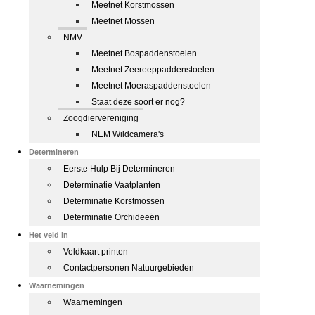
Meetnet Korstmossen
Meetnet Mossen
NMV
Meetnet Bospaddenstoelen
Meetnet Zeereeppaddenstoelen
Meetnet Moeraspaddenstoelen
Staat deze soort er nog?
Zoogdiervereniging
NEM Wildcamera's
Determineren
Eerste Hulp Bij Determineren
Determinatie Vaatplanten
Determinatie Korstmossen
Determinatie Orchideeën
Het veld in
Veldkaart printen
Contactpersonen Natuurgebieden
Waarnemingen
Waarnemingen