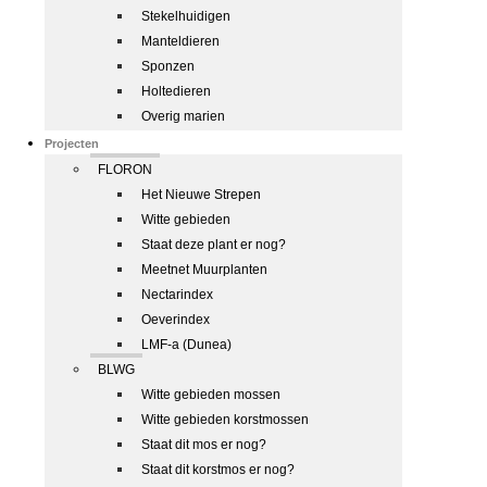
Stekelhuidigen
Manteldieren
Sponzen
Holtedieren
Overig marien
Projecten
FLORON
Het Nieuwe Strepen
Witte gebieden
Staat deze plant er nog?
Meetnet Muurplanten
Nectarindex
Oeverindex
LMF-a (Dunea)
BLWG
Witte gebieden mossen
Witte gebieden korstmossen
Staat dit mos er nog?
Staat dit korstmos er nog?