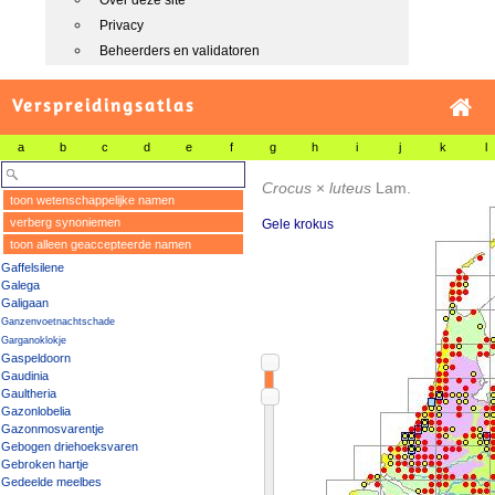
Over deze site
Privacy
Beheerders en validatoren
Verspreidingsatlas
a
b
c
d
e
f
g
h
i
j
k
l
Crocus
×
luteus
Lam.
toon wetenschappelijke namen
verberg synoniemen
Gele krokus
toon alleen geaccepteerde namen
Gaffelsilene
Galega
Galigaan
Ganzenvoetnachtschade
Garganoklokje
Gaspeldoorn
Gaudinia
Gaultheria
Gazonlobelia
Gazonmosvarentje
Gebogen driehoeksvaren
Gebroken hartje
Gedeelde meelbes