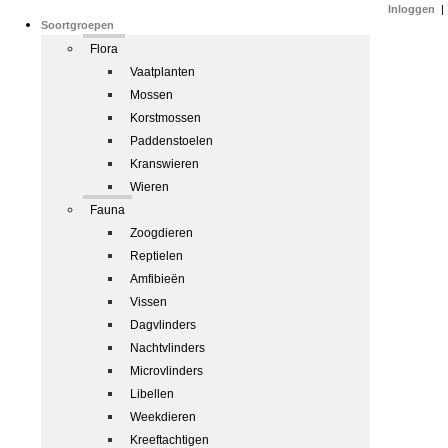
Inloggen
|
Soortgroepen
Flora
Vaatplanten
Mossen
Korstmossen
Paddenstoelen
Kranswieren
Wieren
Fauna
Zoogdieren
Reptielen
Amfibieën
Vissen
Dagvlinders
Nachtvlinders
Microvlinders
Libellen
Weekdieren
Kreeftachtigen