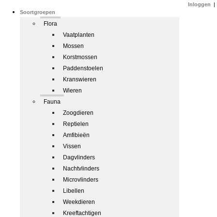
Inloggen
|
Soortgroepen
Flora
Vaatplanten
Mossen
Korstmossen
Paddenstoelen
Kranswieren
Wieren
Fauna
Zoogdieren
Reptielen
Amfibieën
Vissen
Dagvlinders
Nachtvlinders
Microvlinders
Libellen
Weekdieren
Kreeftachtigen