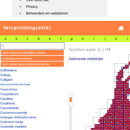
Over deze site
Privacy
Beheerders en validatoren
Verspreidingsatlas
a
b
c
d
e
f
g
h
i
j
k
l
Sonchus asper
(L.) Hill
toon wetenschappelijke namen
verberg synoniemen
Gekroesde melkdistel
toon alleen geaccepteerde namen
Gaffelsilene
Galega
Galigaan
Ganzenvoetnachtschade
Garganoklokje
Gaspeldoorn
Gaudinia
Gaultheria
Gazonlobelia
Gazonmosvarentje
Gebogen driehoeksvaren
Gebroken hartje
Gedeelde meelbes