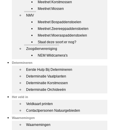
Meetnet Korstmossen
Meetnet Mossen
NMV
Meetnet Bospaddenstoelen
Meetnet Zeereeppaddenstoelen
Meetnet Moeraspaddenstoelen
Staat deze soort er nog?
Zoogdiervereniging
NEM Wildcamera's
Determineren
Eerste Hulp Bij Determineren
Determinatie Vaatplanten
Determinatie Korstmossen
Determinatie Orchideeën
Het veld in
Veldkaart printen
Contactpersonen Natuurgebieden
Waarnemingen
Waarnemingen