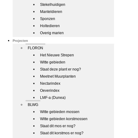
Stekelhuidigen
Manteldieren
Sponzen
Holtedieren
Overig marien
Projecten
FLORON
Het Nieuwe Strepen
Witte gebieden
Staat deze plant er nog?
Meetnet Muurplanten
Nectarindex
Oeverindex
LMF-a (Dunea)
BLWG
Witte gebieden mossen
Witte gebieden korstmossen
Staat dit mos er nog?
Staat dit korstmos er nog?