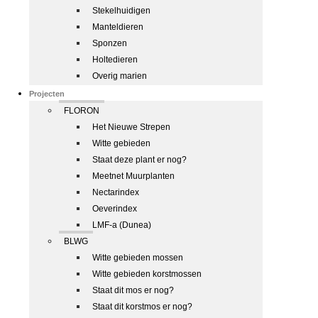
Stekelhuidigen
Manteldieren
Sponzen
Holtedieren
Overig marien
Projecten
FLORON
Het Nieuwe Strepen
Witte gebieden
Staat deze plant er nog?
Meetnet Muurplanten
Nectarindex
Oeverindex
LMF-a (Dunea)
BLWG
Witte gebieden mossen
Witte gebieden korstmossen
Staat dit mos er nog?
Staat dit korstmos er nog?