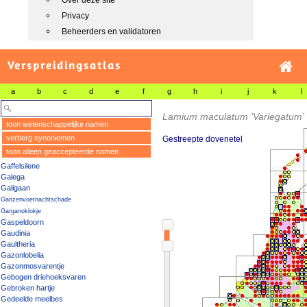
Over deze site
Privacy
Beheerders en validatoren
Verspreidingsatlas
a
b
c
d
e
f
g
h
i
j
k
l
Lamium maculatum 'Variegatum'
toon wetenschappelijke namen
verberg synoniemen
Gestreepte dovenetel
toon alleen geaccepteerde namen
Gaffelsilene
Galega
Galigaan
Ganzenvoetnachtschade
Garganoklokje
Gaspeldoorn
Gaudinia
Gaultheria
Gazonlobelia
Gazonmosvarentje
Gebogen driehoeksvaren
Gebroken hartje
Gedeelde meelbes