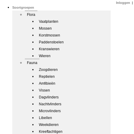
Inloggen
|
Soortgroepen
Flora
Vaatplanten
Mossen
Korstmossen
Paddenstoelen
Kranswieren
Wieren
Fauna
Zoogdieren
Reptielen
Amfibieën
Vissen
Dagvlinders
Nachtvlinders
Microvlinders
Libellen
Weekdieren
Kreeftachtigen