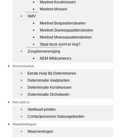
Meetnet Korstmossen
Meetnet Mossen
NMV
Meetnet Bospaddenstoelen
Meetnet Zeereeppaddenstoelen
Meetnet Moeraspaddenstoelen
Staat deze soort er nog?
Zoogdiervereniging
NEM Wildcamera's
Determineren
Eerste Hulp Bij Determineren
Determinatie Vaatplanten
Determinatie Korstmossen
Determinatie Orchideeën
Het veld in
Veldkaart printen
Contactpersonen Natuurgebieden
Waarnemingen
Waarnemingen