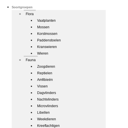
Soortgroepen
Flora
Vaatplanten
Mossen
Korstmossen
Paddenstoelen
Kranswieren
Wieren
Fauna
Zoogdieren
Reptielen
Amfibieën
Vissen
Dagvlinders
Nachtvlinders
Microvlinders
Libellen
Weekdieren
Kreeftachtigen