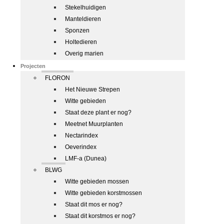
Stekelhuidigen
Manteldieren
Sponzen
Holtedieren
Overig marien
Projecten
FLORON
Het Nieuwe Strepen
Witte gebieden
Staat deze plant er nog?
Meetnet Muurplanten
Nectarindex
Oeverindex
LMF-a (Dunea)
BLWG
Witte gebieden mossen
Witte gebieden korstmossen
Staat dit mos er nog?
Staat dit korstmos er nog?