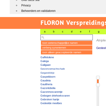
Over deze site
Privacy
Beheerders en validatoren
FLORON Verspreiding
a
b
c
d
e
f
g
Atripl
toon wetenschappelijke namen
verberg synoniemen
Gestee
toon alleen geaccepteerde namen
Gaffelsilene
Galega
Galigaan
Ganzenvoetnachtschade
Garganoklokje
Gaspeldoorn
Gaudinia
Gaultheria
Gazonlobelia
Gazonmosvarentje
Gebogen driehoeksvaren
Gebroken hartje
Gedeelde meelbes