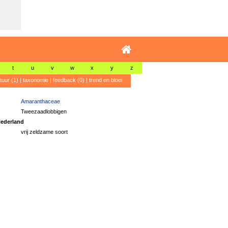
t
u
v
w
x
y
z
atuur (1)
|
taxonomie
|
feedback (0)
|
trend en bloei
Amaranthaceae
Tweezaadlobbigen
ederland
vrij zeldzame soort