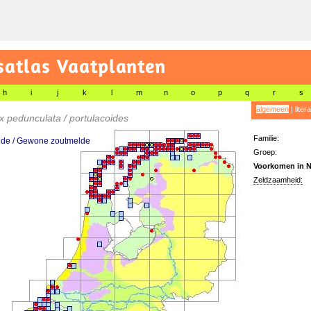
satlas Vaatplanten
h
i
j
k
l
m
n
o
p
q
r
s
algemeen
|
liter
ex pedunculata / portulacoides
Familie:
lde / Gewone zoutmelde
Groep:
Voorkomen in N
Zeldzaamheid: