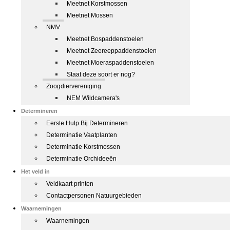
Meetnet Korstmossen
Meetnet Mossen
NMV
Meetnet Bospaddenstoelen
Meetnet Zeereeppaddenstoelen
Meetnet Moeraspaddenstoelen
Staat deze soort er nog?
Zoogdiervereniging
NEM Wildcamera's
Determineren
Eerste Hulp Bij Determineren
Determinatie Vaatplanten
Determinatie Korstmossen
Determinatie Orchideeën
Het veld in
Veldkaart printen
Contactpersonen Natuurgebieden
Waarnemingen
Waarnemingen