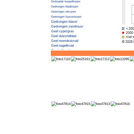
Gedraaide koepelbraam
Gedrongen bladbraam
Gedrongen eikvaren
Gedrongen humusbraam
Gedrongen klaver
Gedrongen zandmuur
Geel cypergras
Geel duizendblad
Geel monnikskruid
Geel nagelkruid
Geel viltkruid
Geel vingerhoedskruid
Geel vogelpootje
Geel walstro
Geel × Knikkend nagelkruid
Geel zonneroosje
Geelgroen afrikaantje
Geelgroene vrouwenmantel
Geelgroene wespenorchis
Geelgroene zegge
Geelgroene zegge / Dwergzegge
Geelgroene zegge × Gele zegge
Geelhartje
Geelrode naaldaar
Geelwit walstro
Geelwitte helmbloem
Geelwitte klaver
Geelwitte moerasbloem