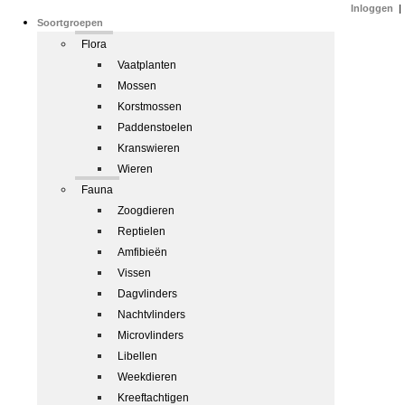
Inloggen
|
Soortgroepen
Flora
Vaatplanten
Mossen
Korstmossen
Paddenstoelen
Kranswieren
Wieren
Fauna
Zoogdieren
Reptielen
Amfibieën
Vissen
Dagvlinders
Nachtvlinders
Microvlinders
Libellen
Weekdieren
Kreeftachtigen