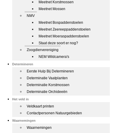
Meetnet Korstmossen
Meetnet Mossen
NMV
Meetnet Bospaddenstoelen
Meetnet Zeereeppaddenstoelen
Meetnet Moeraspaddenstoelen
Staat deze soort er nog?
Zoogdiervereniging
NEM Wildcamera's
Determineren
Eerste Hulp Bij Determineren
Determinatie Vaatplanten
Determinatie Korstmossen
Determinatie Orchideeën
Het veld in
Veldkaart printen
Contactpersonen Natuurgebieden
Waarnemingen
Waarnemingen