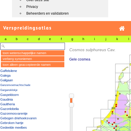
Over deze site
Privacy
Beheerders en validatoren
Verspreidingsatlas
a
b
c
d
e
f
g
h
i
j
k
l
Cosmos sulphureus
Cav.
toon wetenschappelijke namen
verberg synoniemen
Gele cosmea
toon alleen geaccepteerde namen
Gaffelsilene
Galega
Galigaan
Ganzenvoetnachtschade
Garganoklokje
Gaspeldoorn
Gaudinia
Gaultheria
Gazonlobelia
Gazonmosvarentje
Gebogen driehoeksvaren
Gebroken hartje
Gedeelde meelbes