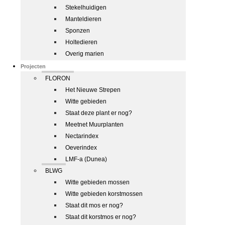
Stekelhuidigen
Manteldieren
Sponzen
Holtedieren
Overig marien
Projecten
FLORON
Het Nieuwe Strepen
Witte gebieden
Staat deze plant er nog?
Meetnet Muurplanten
Nectarindex
Oeverindex
LMF-a (Dunea)
BLWG
Witte gebieden mossen
Witte gebieden korstmossen
Staat dit mos er nog?
Staat dit korstmos er nog?