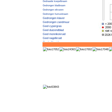
Gedraaide koepelbraam
Gedrongen bladbraam
Gedrongen eikvaren
Gedrongen humusbraam
Gedrongen klaver
Gedrongen zandmuur
Geel cypergras
Geel duizendblad
Geel monnikskruid
Geel nagelkruid
Geel viltkruid
Geel vingerhoedskruid
Geel vogelpootje
Geel walstro
Geel × Knikkend nagelkruid
Geel zonneroosje
Geelgroen afrikaantje
Geelgroene vrouwenmantel
Geelgroene wespenorchis
Geelgroene zegge
Geelgroene zegge / Dwergzegge
Geelgroene zegge × Gele zegge
Geelhartje
Geelrode naaldaar
Geelwit walstro
Geelwitte helmbloem
Geelwitte klaver
Geelwitte moerasbloem