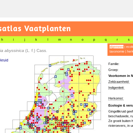
satlas Vaatplanten
h
i
j
k
l
m
n
o
p
q
r
s
algemeen
|
ecol
ia abyssinica
(L. f.) Cass.
taxonomie
|
her
ikruid
Familie:
Groep:
Voorkomen in N
Zeldzaamheid:
Indigeniteit:
Herkomst:
Ecologie & vers
Gingellikruid gee
beschaduwde, rud
Ze groeit buiten 
rivieroevers, in ur