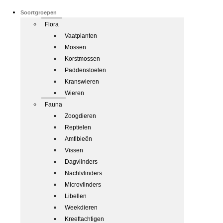
Soortgroepen
Flora
Vaatplanten
Mossen
Korstmossen
Paddenstoelen
Kranswieren
Wieren
Fauna
Zoogdieren
Reptielen
Amfibieën
Vissen
Dagvlinders
Nachtvlinders
Microvlinders
Libellen
Weekdieren
Kreeftachtigen