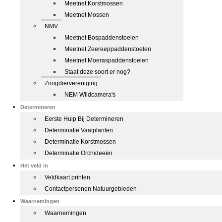
Meetnet Korstmossen
Meetnet Mossen
NMV
Meetnet Bospaddenstoelen
Meetnet Zeereeppaddenstoelen
Meetnet Moeraspaddenstoelen
Staat deze soort er nog?
Zoogdiervereniging
NEM Wildcamera's
Determineren
Eerste Hulp Bij Determineren
Determinatie Vaatplanten
Determinatie Korstmossen
Determinatie Orchideeën
Het veld in
Veldkaart printen
Contactpersonen Natuurgebieden
Waarnemingen
Waarnemingen