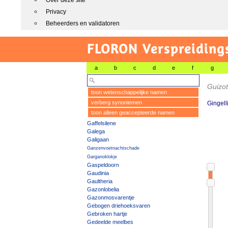
Over deze site
Privacy
Beheerders en validatoren
FLORON Verspreiding
a
b
c
d
e
f
g
Guizot
toon wetenschappelijke namen
verberg synoniemen
Gingell
toon alleen geaccepteerde namen
Gaffelsilene
Galega
Galigaan
Ganzenvoetnachtschade
Garganoklokje
Gaspeldoorn
Gaudinia
Gaultheria
Gazonlobelia
Gazonmosvarentje
Gebogen driehoeksvaren
Gebroken hartje
Gedeelde meelbes