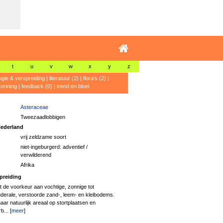
t
u
v
w
x
y
z
ogie & verspreiding
|
literatuur (2)
|
flora's (2)
|
kenning
|
feedback (0)
|
trend en bloei
Asteraceae
Tweezaadlobbigen
ederland
vrij zeldzame soort
niet-ingeburgerd: adventief /
verwilderend
Afrika
preiding
ft de voorkeur aan vochtige, zonnige tot
erale, verstoorde zand-, leem- en kleibodems.
haar natuurlijk areaal op stortplaatsen en
b... [
meer
]