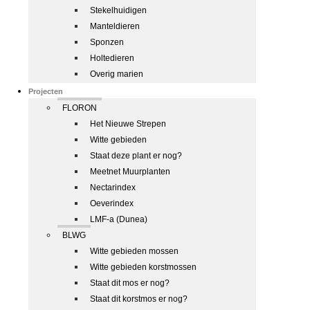
Stekelhuidigen
Manteldieren
Sponzen
Holtedieren
Overig marien
Projecten
FLORON
Het Nieuwe Strepen
Witte gebieden
Staat deze plant er nog?
Meetnet Muurplanten
Nectarindex
Oeverindex
LMF-a (Dunea)
BLWG
Witte gebieden mossen
Witte gebieden korstmossen
Staat dit mos er nog?
Staat dit korstmos er nog?