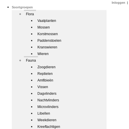
Inloggen
|
Soortgroepen
Flora
Vaatplanten
Mossen
Korstmossen
Paddenstoelen
Kranswieren
Wieren
Fauna
Zoogdieren
Reptielen
Amfibieën
Vissen
Dagvlinders
Nachtvlinders
Microvlinders
Libellen
Weekdieren
Kreeftachtigen