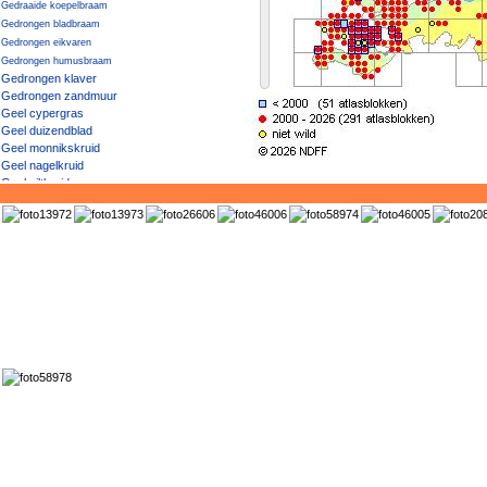
Gedraaide koepelbraam
Gedrongen bladbraam
Gedrongen eikvaren
Gedrongen humusbraam
Gedrongen klaver
Gedrongen zandmuur
Geel cypergras
Geel duizendblad
Geel monnikskruid
Geel nagelkruid
Geel viltkruid
Geel vingerhoedskruid
Geel vogelpootje
Geel walstro
Geel × Knikkend nagelkruid
Geel zonneroosje
Geelgroen afrikaantje
Geelgroene vrouwenmantel
Geelgroene wespenorchis
Geelgroene zegge
Geelgroene zegge / Dwergzegge
Geelgroene zegge × Gele zegge
Geelhartje
Geelrode naaldaar
Geelwit walstro
Geelwitte helmbloem
Geelwitte klaver
Geelwitte moerasbloem