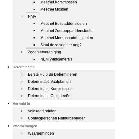
Meetnet Korstmossen
Meetnet Mossen
NMV
Meetnet Bospaddenstoelen
Meetnet Zeereeppaddenstoelen
Meetnet Moeraspaddenstoelen
Staat deze soort er nog?
Zoogdiervereniging
NEM Wildcamera's
Determineren
Eerste Hulp Bij Determineren
Determinatie Vaatplanten
Determinatie Korstmossen
Determinatie Orchideeën
Het veld in
Veldkaart printen
Contactpersonen Natuurgebieden
Waarnemingen
Waarnemingen