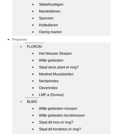
Stekelhuidigen
Manteldieren
Sponzen
Holtedieren
Overig marien
Projecten
FLORON
Het Nieuwe Strepen
Witte gebieden
Staat deze plant er nog?
Meetnet Muurplanten
Nectarindex
Oeverindex
LMF-a (Dunea)
BLWG
Witte gebieden mossen
Witte gebieden korstmossen
Staat dit mos er nog?
Staat dit korstmos er nog?