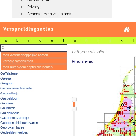
Over deze site
Privacy
Beheerders en validatoren
Verspreidingsatlas
a
b
c
d
e
f
g
h
i
j
k
l
Lathyrus nissolia
L.
toon wetenschappelijke namen
verberg synoniemen
Graslathyrus
toon alleen geaccepteerde namen
Gaffelsilene
Galega
Galigaan
Ganzenvoetnachtschade
Garganoklokje
Gaspeldoorn
Gaudinia
Gaultheria
Gazonlobelia
Gazonmosvarentje
Gebogen driehoeksvaren
Gebroken hartje
Gedeelde meelbes