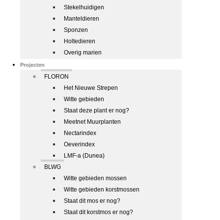
Stekelhuidigen
Manteldieren
Sponzen
Holtedieren
Overig marien
Projecten
FLORON
Het Nieuwe Strepen
Witte gebieden
Staat deze plant er nog?
Meetnet Muurplanten
Nectarindex
Oeverindex
LMF-a (Dunea)
BLWG
Witte gebieden mossen
Witte gebieden korstmossen
Staat dit mos er nog?
Staat dit korstmos er nog?