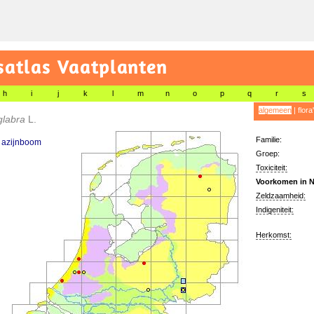
satlas Vaatplanten
h
i
j
k
l
m
n
o
p
q
r
s
algemeen
|
flora
glabra
L.
Familie:
 azijnboom
Groep:
Toxiciteit:
Voorkomen in N
Zeldzaamheid:
Indigeniteit:
Herkomst: