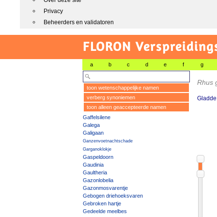
Over deze site
Privacy
Beheerders en validatoren
FLORON Verspreiding
a
b
c
d
e
f
g
Rhus 
toon wetenschappelijke namen
verberg synoniemen
Gladde
toon alleen geaccepteerde namen
Gaffelsilene
Galega
Galigaan
Ganzenvoetnachtschade
Garganoklokje
Gaspeldoorn
Gaudinia
Gaultheria
Gazonlobelia
Gazonmosvarentje
Gebogen driehoeksvaren
Gebroken hartje
Gedeelde meelbes