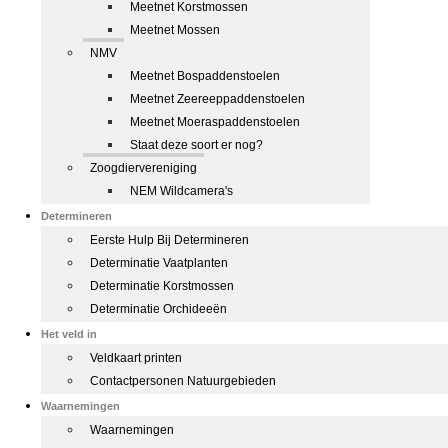
Meetnet Korstmossen
Meetnet Mossen
NMV
Meetnet Bospaddenstoelen
Meetnet Zeereeppaddenstoelen
Meetnet Moeraspaddenstoelen
Staat deze soort er nog?
Zoogdiervereniging
NEM Wildcamera's
Determineren
Eerste Hulp Bij Determineren
Determinatie Vaatplanten
Determinatie Korstmossen
Determinatie Orchideeën
Het veld in
Veldkaart printen
Contactpersonen Natuurgebieden
Waarnemingen
Waarnemingen