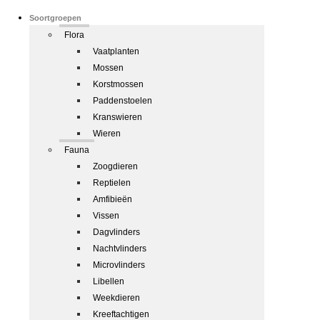
Soortgroepen
Flora
Vaatplanten
Mossen
Korstmossen
Paddenstoelen
Kranswieren
Wieren
Fauna
Zoogdieren
Reptielen
Amfibieën
Vissen
Dagvlinders
Nachtvlinders
Microvlinders
Libellen
Weekdieren
Kreeftachtigen