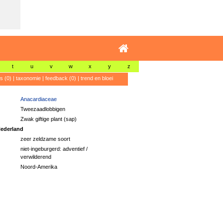
t
u
v
w
x
y
z
's (0)
|
taxonomie
|
feedback (0)
|
trend en bloei
Anacardiaceae
Tweezaadlobbigen
Zwak giftige plant (sap)
ederland
zeer zeldzame soort
niet-ingeburgerd: adventief /
verwilderend
Noord-Amerika