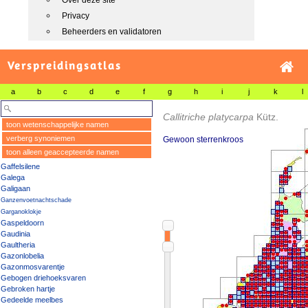
Over deze site
Privacy
Beheerders en validatoren
Verspreidingsatlas
a
b
c
d
e
f
g
h
i
j
k
l
Callitriche platycarpa
Kütz.
toon wetenschappelijke namen
verberg synoniemen
Gewoon sterrenkroos
toon alleen geaccepteerde namen
Gaffelsilene
Galega
Galigaan
Ganzenvoetnachtschade
Garganoklokje
Gaspeldoorn
Gaudinia
Gaultheria
Gazonlobelia
Gazonmosvarentje
Gebogen driehoeksvaren
Gebroken hartje
Gedeelde meelbes