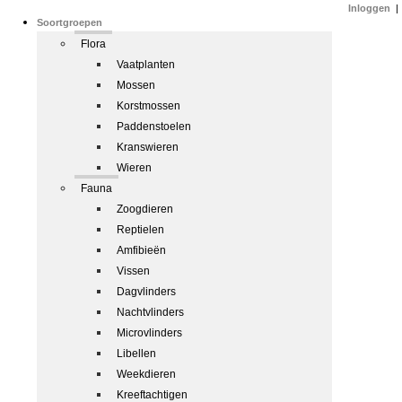
Inloggen
|
Soortgroepen
Flora
Vaatplanten
Mossen
Korstmossen
Paddenstoelen
Kranswieren
Wieren
Fauna
Zoogdieren
Reptielen
Amfibieën
Vissen
Dagvlinders
Nachtvlinders
Microvlinders
Libellen
Weekdieren
Kreeftachtigen