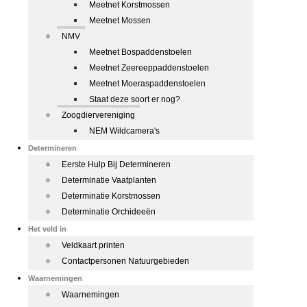
Meetnet Korstmossen
Meetnet Mossen
NMV
Meetnet Bospaddenstoelen
Meetnet Zeereeppaddenstoelen
Meetnet Moeraspaddenstoelen
Staat deze soort er nog?
Zoogdiervereniging
NEM Wildcamera's
Determineren
Eerste Hulp Bij Determineren
Determinatie Vaatplanten
Determinatie Korstmossen
Determinatie Orchideeën
Het veld in
Veldkaart printen
Contactpersonen Natuurgebieden
Waarnemingen
Waarnemingen