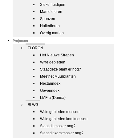
Stekelhuidigen
Manteldieren
Sponzen
Holtedieren
Overig marien
Projecten
FLORON
Het Nieuwe Strepen
Witte gebieden
Staat deze plant er nog?
Meetnet Muurplanten
Nectarindex
Oeverindex
LMF-a (Dunea)
BLWG
Witte gebieden mossen
Witte gebieden korstmossen
Staat dit mos er nog?
Staat dit korstmos er nog?