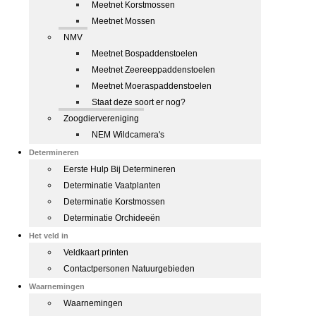
Meetnet Korstmossen
Meetnet Mossen
NMV
Meetnet Bospaddenstoelen
Meetnet Zeereeppaddenstoelen
Meetnet Moeraspaddenstoelen
Staat deze soort er nog?
Zoogdiervereniging
NEM Wildcamera's
Determineren
Eerste Hulp Bij Determineren
Determinatie Vaatplanten
Determinatie Korstmossen
Determinatie Orchideeën
Het veld in
Veldkaart printen
Contactpersonen Natuurgebieden
Waarnemingen
Waarnemingen