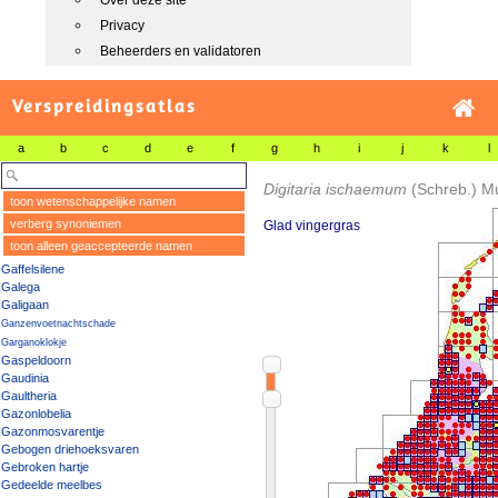
Over deze site
Privacy
Beheerders en validatoren
Verspreidingsatlas
a
b
c
d
e
f
g
h
i
j
k
l
Digitaria ischaemum
(Schreb.) M
toon wetenschappelijke namen
verberg synoniemen
Glad vingergras
toon alleen geaccepteerde namen
Gaffelsilene
Galega
Galigaan
Ganzenvoetnachtschade
Garganoklokje
Gaspeldoorn
Gaudinia
Gaultheria
Gazonlobelia
Gazonmosvarentje
Gebogen driehoeksvaren
Gebroken hartje
Gedeelde meelbes