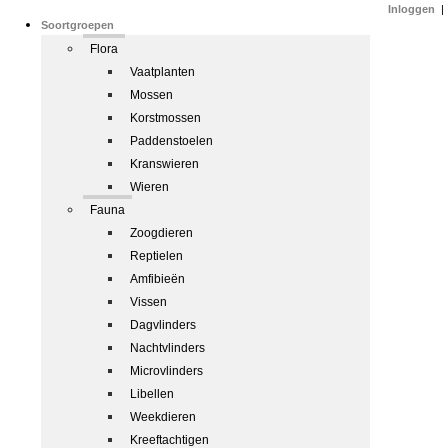
Inloggen
|
Soortgroepen
Flora
Vaatplanten
Mossen
Korstmossen
Paddenstoelen
Kranswieren
Wieren
Fauna
Zoogdieren
Reptielen
Amfibieën
Vissen
Dagvlinders
Nachtvlinders
Microvlinders
Libellen
Weekdieren
Kreeftachtigen