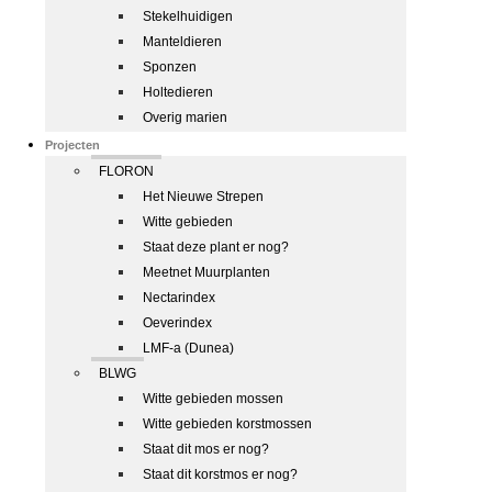
Stekelhuidigen
Manteldieren
Sponzen
Holtedieren
Overig marien
Projecten
FLORON
Het Nieuwe Strepen
Witte gebieden
Staat deze plant er nog?
Meetnet Muurplanten
Nectarindex
Oeverindex
LMF-a (Dunea)
BLWG
Witte gebieden mossen
Witte gebieden korstmossen
Staat dit mos er nog?
Staat dit korstmos er nog?