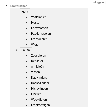
Inloggen
|
Soortgroepen
Flora
Vaatplanten
Mossen
Korstmossen
Paddenstoelen
Kranswieren
Wieren
Fauna
Zoogdieren
Reptielen
Amfibieën
Vissen
Dagvlinders
Nachtvlinders
Microvlinders
Libellen
Weekdieren
Kreeftachtigen