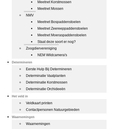
Meetnet Korstmossen
Meetnet Mossen
NMV
Meetnet Bospaddenstoelen
Meetnet Zeereeppaddenstoelen
Meetnet Moeraspaddenstoelen
Staat deze soort er nog?
Zoogdiervereniging
NEM Wildcamera's
Determineren
Eerste Hulp Bij Determineren
Determinatie Vaatplanten
Determinatie Korstmossen
Determinatie Orchideeën
Het veld in
Veldkaart printen
Contactpersonen Natuurgebieden
Waarnemingen
Waarnemingen