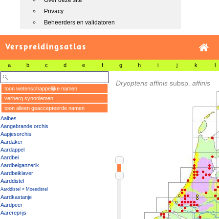
Over deze site
Privacy
Beheerders en validatoren
Verspreidingsatlas
a
b
c
d
e
f
g
h
i
j
k
l
Dryopteris affinis
subsp.
affinis
toon wetenschappelijke namen
verberg synoniemen
toon alleen geaccepteerde namen
Aalbes
Aangebrande orchis
Aapjesorchis
Aardaker
Aardappel
Aardbei
Aardbeiganzerik
Aardbeiklaver
Aarddistel
Aarddistel × Moesdistel
Aardkastanje
Aardpeer
Aarereprijs