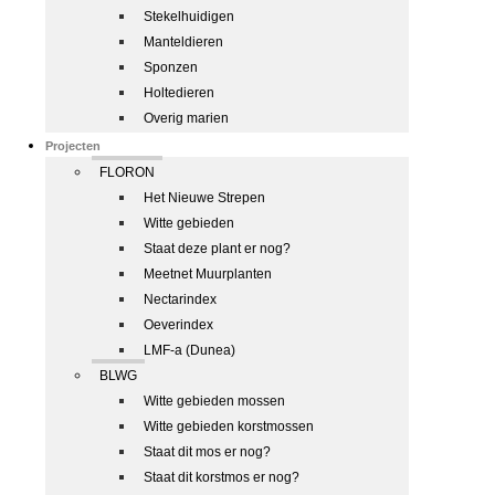
Stekelhuidigen
Manteldieren
Sponzen
Holtedieren
Overig marien
Projecten
FLORON
Het Nieuwe Strepen
Witte gebieden
Staat deze plant er nog?
Meetnet Muurplanten
Nectarindex
Oeverindex
LMF-a (Dunea)
BLWG
Witte gebieden mossen
Witte gebieden korstmossen
Staat dit mos er nog?
Staat dit korstmos er nog?