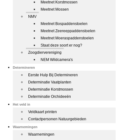
Meetnet Korstmossen
Meetnet Mossen
NMV
Meetnet Bospaddenstoelen
Meetnet Zeereeppaddenstoelen
Meetnet Moeraspaddenstoelen
Staat deze soort er nog?
Zoogdiervereniging
NEM Wildcamera's
Determineren
Eerste Hulp Bij Determineren
Determinatie Vaatplanten
Determinatie Korstmossen
Determinatie Orchideeën
Het veld in
Veldkaart printen
Contactpersonen Natuurgebieden
Waarnemingen
Waarnemingen