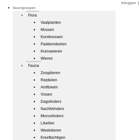
Inloggen
|
Soortgroepen
Flora
Vaatplanten
Mossen
Korstmossen
Paddenstoelen
Kranswieren
Wieren
Fauna
Zoogdieren
Reptielen
Amfibieën
Vissen
Dagvlinders
Nachtvlinders
Microvlinders
Libellen
Weekdieren
Kreeftachtigen