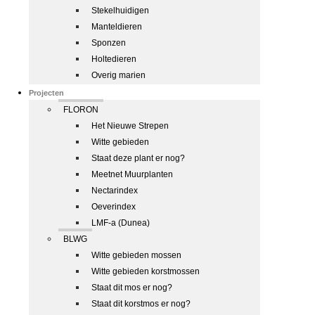
Stekelhuidigen
Manteldieren
Sponzen
Holtedieren
Overig marien
Projecten
FLORON
Het Nieuwe Strepen
Witte gebieden
Staat deze plant er nog?
Meetnet Muurplanten
Nectarindex
Oeverindex
LMF-a (Dunea)
BLWG
Witte gebieden mossen
Witte gebieden korstmossen
Staat dit mos er nog?
Staat dit korstmos er nog?