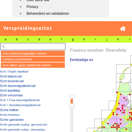
Over deze site
Privacy
Beheerders en validatoren
Verspreidingsatlas
a
b
c
d
e
f
g
h
i
j
k
l
Fraxinus excelsior 'Diversifolia'
toon wetenschappelijke namen
verberg synoniemen
Eenbladige es
toon alleen geaccepteerde namen
Echt / Engels lepelblad
Echt bitterkruid
Echt bonenkruid
Echt duizendguldenkruid
Echt lepelblad
Echt venushaar
Echt × Fraai duizendguldenkruid
Echt × Strandduizendguldenkruid
Echte ballote
Echte framboos
Echte gamander
Echte gamander (subsp. germanicum)
Echte gamander subsp. chamaedrys