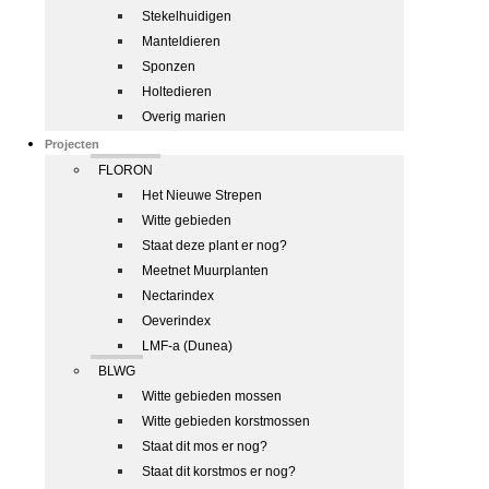
Stekelhuidigen
Manteldieren
Sponzen
Holtedieren
Overig marien
Projecten
FLORON
Het Nieuwe Strepen
Witte gebieden
Staat deze plant er nog?
Meetnet Muurplanten
Nectarindex
Oeverindex
LMF-a (Dunea)
BLWG
Witte gebieden mossen
Witte gebieden korstmossen
Staat dit mos er nog?
Staat dit korstmos er nog?