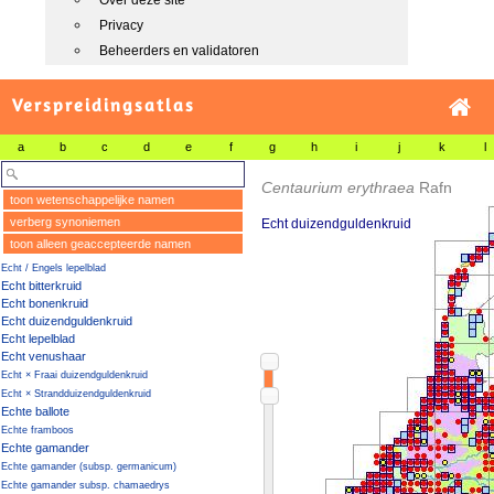
Over deze site
Privacy
Beheerders en validatoren
Verspreidingsatlas
a
b
c
d
e
f
g
h
i
j
k
l
Centaurium erythraea
Rafn
toon wetenschappelijke namen
verberg synoniemen
Echt duizendguldenkruid
toon alleen geaccepteerde namen
Echt / Engels lepelblad
Echt bitterkruid
Echt bonenkruid
Echt duizendguldenkruid
Echt lepelblad
Echt venushaar
Echt × Fraai duizendguldenkruid
Echt × Strandduizendguldenkruid
Echte ballote
Echte framboos
Echte gamander
Echte gamander (subsp. germanicum)
Echte gamander subsp. chamaedrys