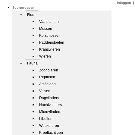
Inloggen
|
Soortgroepen
Flora
Vaatplanten
Mossen
Korstmossen
Paddenstoelen
Kranswieren
Wieren
Fauna
Zoogdieren
Reptielen
Amfibieën
Vissen
Dagvlinders
Nachtvlinders
Microvlinders
Libellen
Weekdieren
Kreeftachtigen