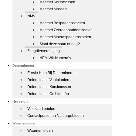
Meetnet Korstmossen
Meetnet Mossen
NMV
Meetnet Bospaddenstoelen
Meetnet Zeereeppaddenstoelen
Meetnet Moeraspaddenstoelen
Staat deze soort er nog?
Zoogdiervereniging
NEM Wildcamera's
Determineren
Eerste Hulp Bij Determineren
Determinatie Vaatplanten
Determinatie Korstmossen
Determinatie Orchideeën
Het veld in
Veldkaart printen
Contactpersonen Natuurgebieden
Waarnemingen
Waarnemingen