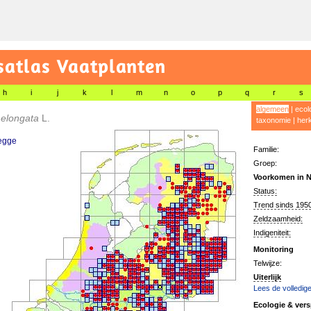
satlas Vaatplanten
h
i
j
k
l
m
n
o
p
q
r
s
algemeen
|
ecol
 elongata
L.
taxonomie
|
her
egge
Familie:
Groep:
Voorkomen in N
Status:
Trend sinds 1950
Zeldzaamheid:
Indigeniteit:
Monitoring
Telwijze:
Uiterlijk
Lees de volledige
Ecologie & vers