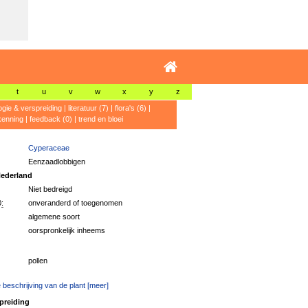
t
u
v
w
x
y
z
ogie & verspreiding
|
literatuur (7)
|
flora's (6)
|
kenning
|
feedback (0)
|
trend en bloei
Cyperaceae
Eenzaadlobbigen
ederland
Niet bedreigd
:
onveranderd of toegenomen
algemene soort
oorspronkelijk inheems
pollen
 beschrijving van de plant [meer]
preiding