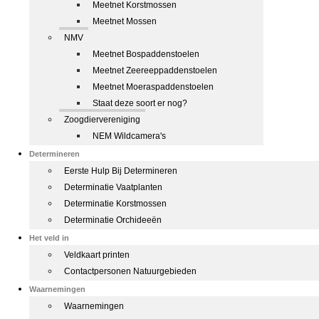
Meetnet Korstmossen
Meetnet Mossen
NMV
Meetnet Bospaddenstoelen
Meetnet Zeereeppaddenstoelen
Meetnet Moeraspaddenstoelen
Staat deze soort er nog?
Zoogdiervereniging
NEM Wildcamera's
Determineren
Eerste Hulp Bij Determineren
Determinatie Vaatplanten
Determinatie Korstmossen
Determinatie Orchideeën
Het veld in
Veldkaart printen
Contactpersonen Natuurgebieden
Waarnemingen
Waarnemingen