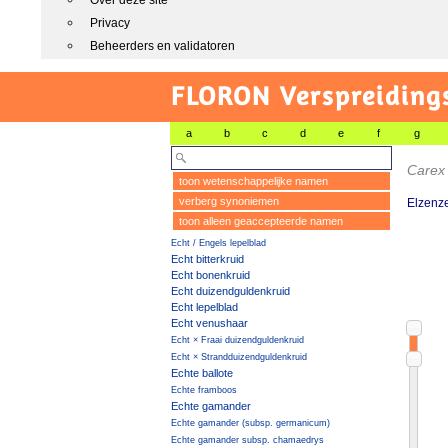
Over deze site
Privacy
Beheerders en validatoren
FLORON Verspreiding
a
b
c
d
e
f
g
Carex
toon wetenschappelijke namen
verberg synoniemen
Elzenz
toon alleen geaccepteerde namen
Echt / Engels lepelblad
Echt bitterkruid
Echt bonenkruid
Echt duizendguldenkruid
Echt lepelblad
Echt venushaar
Echt × Fraai duizendguldenkruid
Echt × Strandduizendguldenkruid
Echte ballote
Echte framboos
Echte gamander
Echte gamander (subsp. germanicum)
Echte gamander subsp. chamaedrys