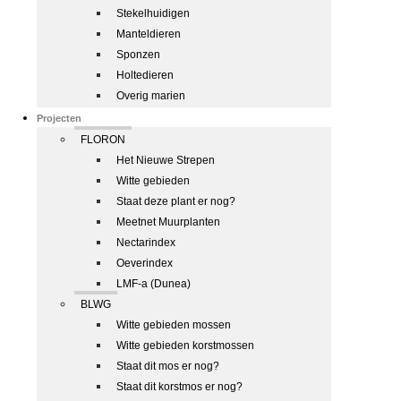
Stekelhuidigen
Manteldieren
Sponzen
Holtedieren
Overig marien
Projecten
FLORON
Het Nieuwe Strepen
Witte gebieden
Staat deze plant er nog?
Meetnet Muurplanten
Nectarindex
Oeverindex
LMF-a (Dunea)
BLWG
Witte gebieden mossen
Witte gebieden korstmossen
Staat dit mos er nog?
Staat dit korstmos er nog?