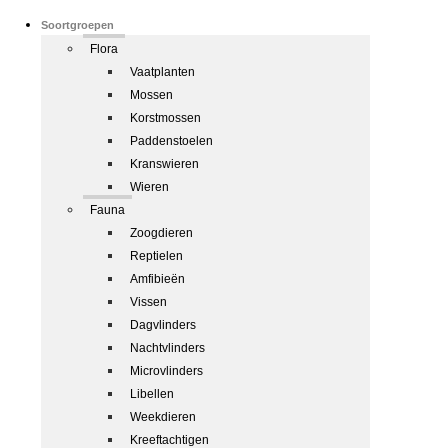
Soortgroepen
Flora
Vaatplanten
Mossen
Korstmossen
Paddenstoelen
Kranswieren
Wieren
Fauna
Zoogdieren
Reptielen
Amfibieën
Vissen
Dagvlinders
Nachtvlinders
Microvlinders
Libellen
Weekdieren
Kreeftachtigen