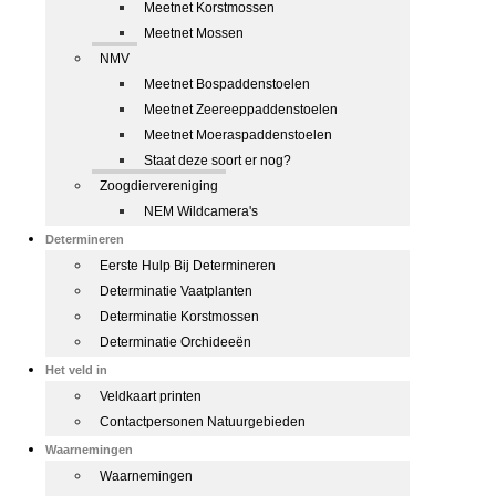
Meetnet Korstmossen
Meetnet Mossen
NMV
Meetnet Bospaddenstoelen
Meetnet Zeereeppaddenstoelen
Meetnet Moeraspaddenstoelen
Staat deze soort er nog?
Zoogdiervereniging
NEM Wildcamera's
Determineren
Eerste Hulp Bij Determineren
Determinatie Vaatplanten
Determinatie Korstmossen
Determinatie Orchideeën
Het veld in
Veldkaart printen
Contactpersonen Natuurgebieden
Waarnemingen
Waarnemingen