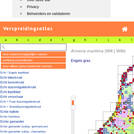
Over deze site
Privacy
Beheerders en validatoren
Verspreidingsatlas
a
b
c
d
e
f
g
h
i
j
k
l
Armeria maritima
(Mill.) Willd.
toon wetenschappelijke namen
verberg synoniemen
Engels gras
toon alleen geaccepteerde namen
Echt / Engels lepelblad
Echt bitterkruid
Echt bonenkruid
Echt duizendguldenkruid
Echt lepelblad
Echt venushaar
Echt × Fraai duizendguldenkruid
Echt × Strandduizendguldenkruid
Echte ballote
Echte framboos
Echte gamander
Echte gamander (subsp. germanicum)
Echte gamander subsp. chamaedrys