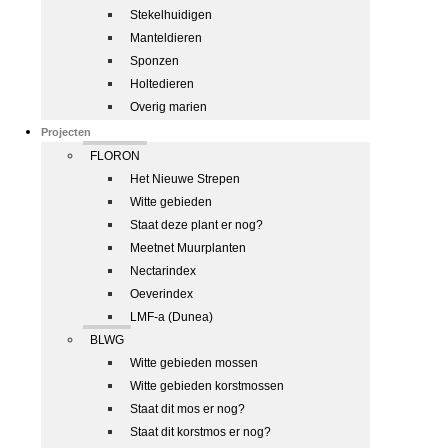
Stekelhuidigen
Manteldieren
Sponzen
Holtedieren
Overig marien
Projecten
FLORON
Het Nieuwe Strepen
Witte gebieden
Staat deze plant er nog?
Meetnet Muurplanten
Nectarindex
Oeverindex
LMF-a (Dunea)
BLWG
Witte gebieden mossen
Witte gebieden korstmossen
Staat dit mos er nog?
Staat dit korstmos er nog?