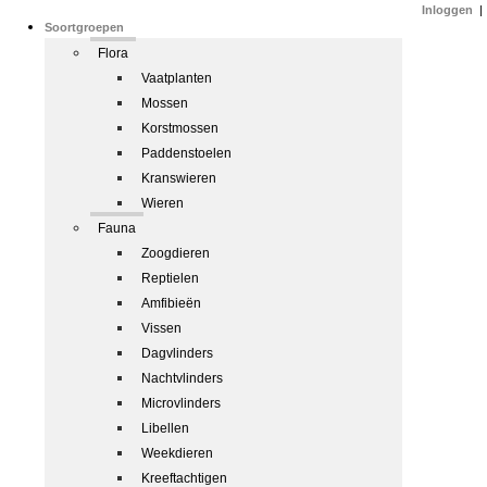
Inloggen
|
Soortgroepen
Flora
Vaatplanten
Mossen
Korstmossen
Paddenstoelen
Kranswieren
Wieren
Fauna
Zoogdieren
Reptielen
Amfibieën
Vissen
Dagvlinders
Nachtvlinders
Microvlinders
Libellen
Weekdieren
Kreeftachtigen