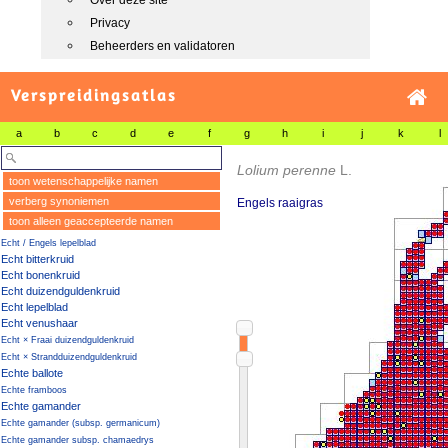
Over deze site
Privacy
Beheerders en validatoren
Verspreidingsatlas
a
b
c
d
e
f
g
h
i
j
k
l
Lolium perenne
L.
toon wetenschappelijke namen
verberg synoniemen
Engels raaigras
toon alleen geaccepteerde namen
Echt / Engels lepelblad
Echt bitterkruid
Echt bonenkruid
Echt duizendguldenkruid
Echt lepelblad
Echt venushaar
Echt × Fraai duizendguldenkruid
Echt × Strandduizendguldenkruid
Echte ballote
Echte framboos
Echte gamander
Echte gamander (subsp. germanicum)
Echte gamander subsp. chamaedrys