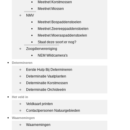
Meetnet Korstmossen
Meetnet Mossen
NMV
Meetnet Bospaddenstoelen
Meetnet Zeereeppaddenstoelen
Meetnet Moeraspaddenstoelen
Staat deze soort er nog?
Zoogdiervereniging
NEM Wildcamera's
Determineren
Eerste Hulp Bij Determineren
Determinatie Vaatplanten
Determinatie Korstmossen
Determinatie Orchideeën
Het veld in
Veldkaart printen
Contactpersonen Natuurgebieden
Waarnemingen
Waarnemingen