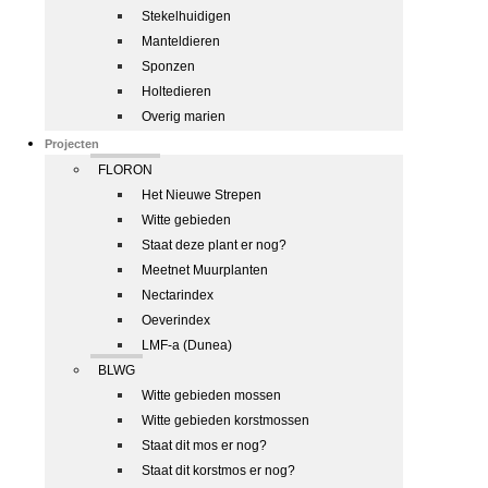
Stekelhuidigen
Manteldieren
Sponzen
Holtedieren
Overig marien
Projecten
FLORON
Het Nieuwe Strepen
Witte gebieden
Staat deze plant er nog?
Meetnet Muurplanten
Nectarindex
Oeverindex
LMF-a (Dunea)
BLWG
Witte gebieden mossen
Witte gebieden korstmossen
Staat dit mos er nog?
Staat dit korstmos er nog?