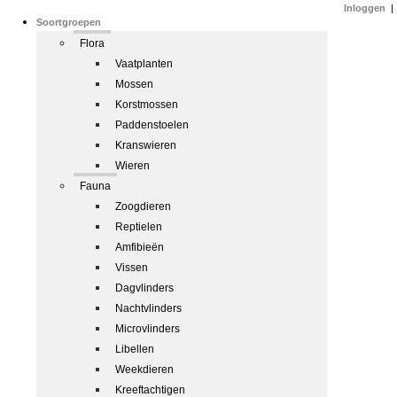
Inloggen
|
Soortgroepen
Flora
Vaatplanten
Mossen
Korstmossen
Paddenstoelen
Kranswieren
Wieren
Fauna
Zoogdieren
Reptielen
Amfibieën
Vissen
Dagvlinders
Nachtvlinders
Microvlinders
Libellen
Weekdieren
Kreeftachtigen