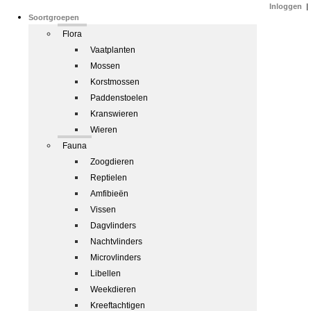
Inloggen
|
Soortgroepen
Flora
Vaatplanten
Mossen
Korstmossen
Paddenstoelen
Kranswieren
Wieren
Fauna
Zoogdieren
Reptielen
Amfibieën
Vissen
Dagvlinders
Nachtvlinders
Microvlinders
Libellen
Weekdieren
Kreeftachtigen