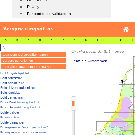
Over deze site
Privacy
Beheerders en validatoren
Verspreidingsatlas
a
b
c
d
e
f
g
h
i
j
k
l
Orthilia secunda
(L.) House
toon wetenschappelijke namen
verberg synoniemen
Eenzijdig wintergroen
toon alleen geaccepteerde namen
Echt / Engels lepelblad
Echt bitterkruid
Echt bonenkruid
Echt duizendguldenkruid
Echt lepelblad
Echt venushaar
Echt × Fraai duizendguldenkruid
Echt × Strandduizendguldenkruid
Echte ballote
Echte framboos
Echte gamander
Echte gamander (subsp. germanicum)
Echte gamander subsp. chamaedrys