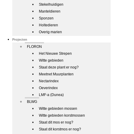
Stekelhuidigen
Manteldieren
Sponzen
Holtedieren
Overig marien
Projecten
FLORON
Het Nieuwe Strepen
Witte gebieden
Staat deze plant er nog?
Meetnet Muurplanten
Nectarindex
Oeverindex
LMF-a (Dunea)
BLWG
Witte gebieden mossen
Witte gebieden korstmossen
Staat dit mos er nog?
Staat dit korstmos er nog?