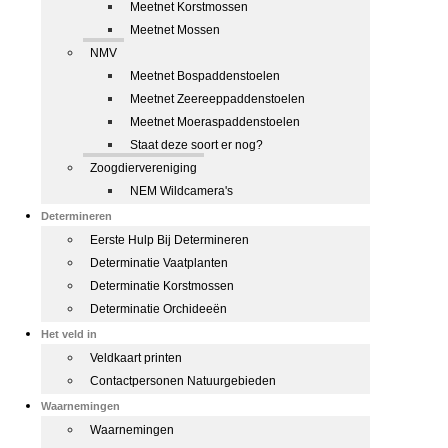
Meetnet Korstmossen
Meetnet Mossen
NMV
Meetnet Bospaddenstoelen
Meetnet Zeereeppaddenstoelen
Meetnet Moeraspaddenstoelen
Staat deze soort er nog?
Zoogdiervereniging
NEM Wildcamera's
Determineren
Eerste Hulp Bij Determineren
Determinatie Vaatplanten
Determinatie Korstmossen
Determinatie Orchideeën
Het veld in
Veldkaart printen
Contactpersonen Natuurgebieden
Waarnemingen
Waarnemingen