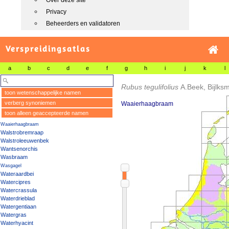
Over deze site
Privacy
Beheerders en validatoren
Verspreidingsatlas
a
b
c
d
e
f
g
h
i
j
k
l
Rubus tegulifolius
A.Beek, Bijlks
toon wetenschappelijke namen
verberg synoniemen
Waaierhaagbraam
toon alleen geaccepteerde namen
Waaierhaagbraam
Walstrobremraap
Walstroleeuwenbek
Wantsenorchis
Wasbraam
Wasgagel
Wateraardbei
Watercipres
Watercrassula
Waterdrieblad
Watergentiaan
Watergras
Waterhyacint