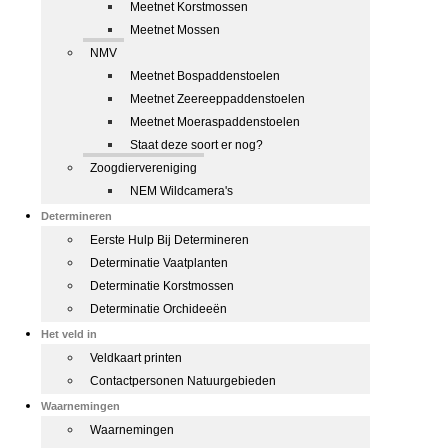
Meetnet Korstmossen
Meetnet Mossen
NMV
Meetnet Bospaddenstoelen
Meetnet Zeereeppaddenstoelen
Meetnet Moeraspaddenstoelen
Staat deze soort er nog?
Zoogdiervereniging
NEM Wildcamera's
Determineren
Eerste Hulp Bij Determineren
Determinatie Vaatplanten
Determinatie Korstmossen
Determinatie Orchideeën
Het veld in
Veldkaart printen
Contactpersonen Natuurgebieden
Waarnemingen
Waarnemingen