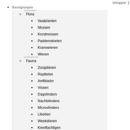
Inloggen
|
Soortgroepen
Flora
Vaatplanten
Mossen
Korstmossen
Paddenstoelen
Kranswieren
Wieren
Fauna
Zoogdieren
Reptielen
Amfibieën
Vissen
Dagvlinders
Nachtvlinders
Microvlinders
Libellen
Weekdieren
Kreeftachtigen