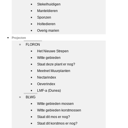
Stekelhuidigen
Manteldieren
Sponzen
Holtedieren
Overig marien
Projecten
FLORON
Het Nieuwe Strepen
Witte gebieden
Staat deze plant er nog?
Meetnet Muurplanten
Nectarindex
Oeverindex
LMF-a (Dunea)
BLWG
Witte gebieden mossen
Witte gebieden korstmossen
Staat dit mos er nog?
Staat dit korstmos er nog?