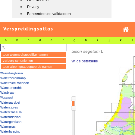
Over deze site
Privacy
Beheerders en validatoren
Verspreidingsatlas
a
b
c
d
e
f
g
h
i
j
k
l
Sison segetum
L.
toon wetenschappelijke namen
verberg synoniemen
Wilde peterselie
toon alleen geaccepteerde namen
Waaierhaagbraam
Walstrobremraap
Walstroleeuwenbek
Wantsenorchis
Wasbraam
Wasgagel
Wateraardbei
Watercipres
Watercrassula
Waterdrieblad
Watergentiaan
Watergras
Waterhyacint