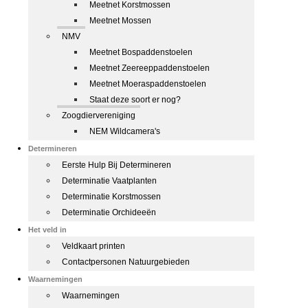
Meetnet Korstmossen
Meetnet Mossen
NMV
Meetnet Bospaddenstoelen
Meetnet Zeereeppaddenstoelen
Meetnet Moeraspaddenstoelen
Staat deze soort er nog?
Zoogdiervereniging
NEM Wildcamera's
Determineren
Eerste Hulp Bij Determineren
Determinatie Vaatplanten
Determinatie Korstmossen
Determinatie Orchideeën
Het veld in
Veldkaart printen
Contactpersonen Natuurgebieden
Waarnemingen
Waarnemingen