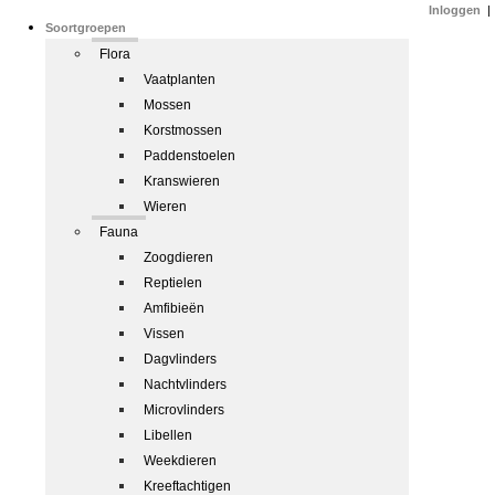
Inloggen
|
Soortgroepen
Flora
Vaatplanten
Mossen
Korstmossen
Paddenstoelen
Kranswieren
Wieren
Fauna
Zoogdieren
Reptielen
Amfibieën
Vissen
Dagvlinders
Nachtvlinders
Microvlinders
Libellen
Weekdieren
Kreeftachtigen