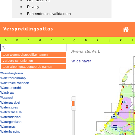
Over deze site
Privacy
Beheerders en validatoren
Verspreidingsatlas
a
b
c
d
e
f
g
h
i
j
k
l
Avena sterilis
L.
toon wetenschappelijke namen
verberg synoniemen
Wilde haver
toon alleen geaccepteerde namen
Waaierhaagbraam
Walstrobremraap
Walstroleeuwenbek
Wantsenorchis
Wasbraam
Wasgagel
Wateraardbei
Watercipres
Watercrassula
Waterdrieblad
Watergentiaan
Watergras
Waterhyacint