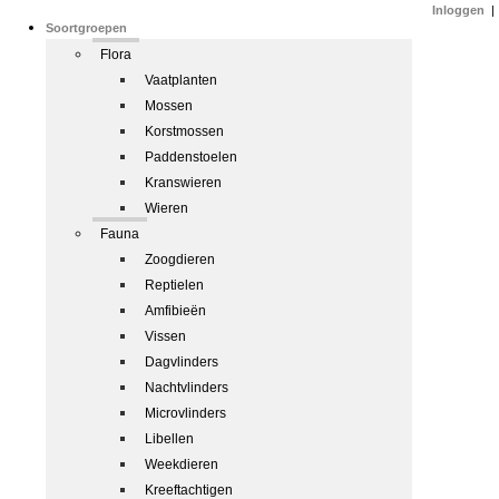
Inloggen
|
Soortgroepen
Flora
Vaatplanten
Mossen
Korstmossen
Paddenstoelen
Kranswieren
Wieren
Fauna
Zoogdieren
Reptielen
Amfibieën
Vissen
Dagvlinders
Nachtvlinders
Microvlinders
Libellen
Weekdieren
Kreeftachtigen