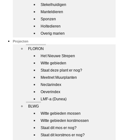
Stekelhuidigen
Manteldieren
Sponzen
Holtedieren
Overig marien
Projecten
FLORON
Het Nieuwe Strepen
Witte gebieden
Staat deze plant er nog?
Meetnet Muurplanten
Nectarindex
Oeverindex
LMF-a (Dunea)
BLWG
Witte gebieden mossen
Witte gebieden korstmossen
Staat dit mos er nog?
Staat dit korstmos er nog?