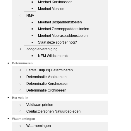
Meetnet Korstmossen
Meetnet Mossen
NMV
Meetnet Bospaddenstoelen
Meetnet Zeereeppaddenstoelen
Meetnet Moeraspaddenstoelen
Staat deze soort er nog?
Zoogdiervereniging
NEM Wildcamera's
Determineren
Eerste Hulp Bij Determineren
Determinatie Vaatplanten
Determinatie Korstmossen
Determinatie Orchideeën
Het veld in
Veldkaart printen
Contactpersonen Natuurgebieden
Waarnemingen
Waarnemingen