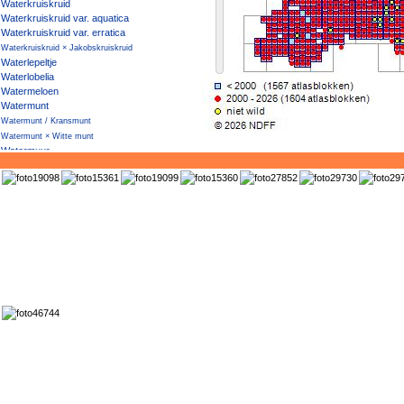
Waterkruiskruid
Waterkruiskruid var. aquatica
Waterkruiskruid var. erratica
Waterkruiskruid × Jakobskruiskruid
Waterlepeltje
Waterlobelia
Watermeloen
Watermunt
Watermunt / Kransmunt
Watermunt × Witte munt
Watermuur
Waternoot
Waterpeper
Waterpostelein
Waterpunge
Waterscheerling
Watersla
Waterteunisbloem
Watertorkruid
Waterviolier
Watervliegenval
Waterwaaier
Waterzuring
Wede
Weegbreefonteinkruid
Weegbreeslangenkruid
Weegbreezonnebloem
Wegdistel