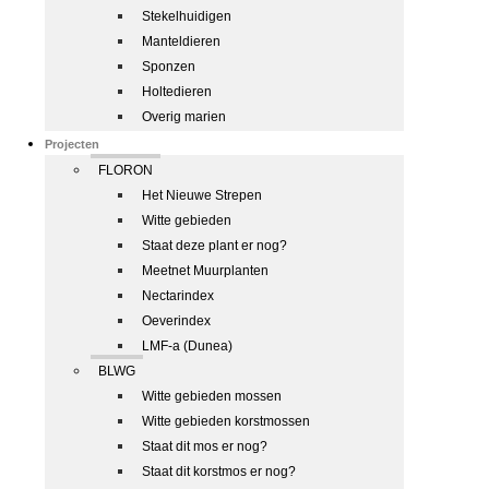
Stekelhuidigen
Manteldieren
Sponzen
Holtedieren
Overig marien
Projecten
FLORON
Het Nieuwe Strepen
Witte gebieden
Staat deze plant er nog?
Meetnet Muurplanten
Nectarindex
Oeverindex
LMF-a (Dunea)
BLWG
Witte gebieden mossen
Witte gebieden korstmossen
Staat dit mos er nog?
Staat dit korstmos er nog?