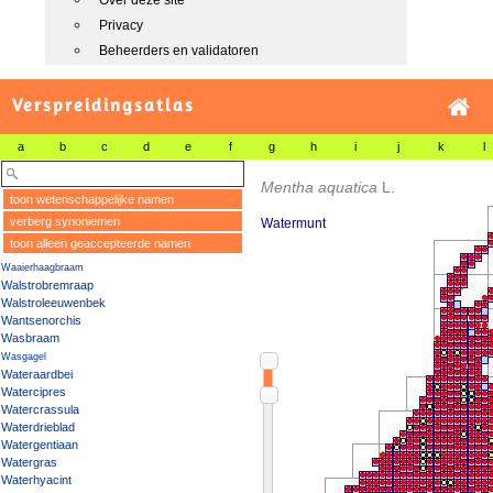
Over deze site
Privacy
Beheerders en validatoren
Verspreidingsatlas
a
b
c
d
e
f
g
h
i
j
k
l
Mentha aquatica
L.
toon wetenschappelijke namen
verberg synoniemen
Watermunt
toon alleen geaccepteerde namen
Waaierhaagbraam
Walstrobremraap
Walstroleeuwenbek
Wantsenorchis
Wasbraam
Wasgagel
Wateraardbei
Watercipres
Watercrassula
Waterdrieblad
Watergentiaan
Watergras
Waterhyacint