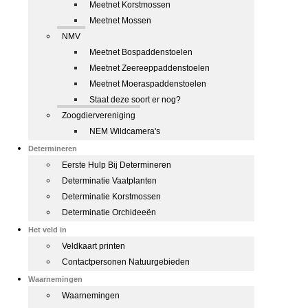
Meetnet Korstmossen
Meetnet Mossen
NMV
Meetnet Bospaddenstoelen
Meetnet Zeereeppaddenstoelen
Meetnet Moeraspaddenstoelen
Staat deze soort er nog?
Zoogdiervereniging
NEM Wildcamera's
Determineren
Eerste Hulp Bij Determineren
Determinatie Vaatplanten
Determinatie Korstmossen
Determinatie Orchideeën
Het veld in
Veldkaart printen
Contactpersonen Natuurgebieden
Waarnemingen
Waarnemingen