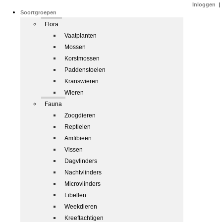
Inloggen
|
Soortgroepen
Flora
Vaatplanten
Mossen
Korstmossen
Paddenstoelen
Kranswieren
Wieren
Fauna
Zoogdieren
Reptielen
Amfibieën
Vissen
Dagvlinders
Nachtvlinders
Microvlinders
Libellen
Weekdieren
Kreeftachtigen