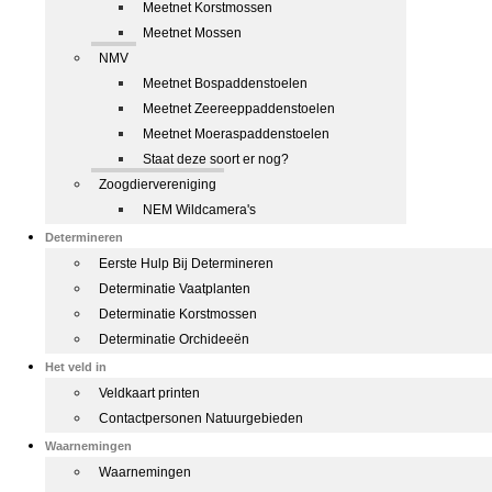
Meetnet Korstmossen
Meetnet Mossen
NMV
Meetnet Bospaddenstoelen
Meetnet Zeereeppaddenstoelen
Meetnet Moeraspaddenstoelen
Staat deze soort er nog?
Zoogdiervereniging
NEM Wildcamera's
Determineren
Eerste Hulp Bij Determineren
Determinatie Vaatplanten
Determinatie Korstmossen
Determinatie Orchideeën
Het veld in
Veldkaart printen
Contactpersonen Natuurgebieden
Waarnemingen
Waarnemingen