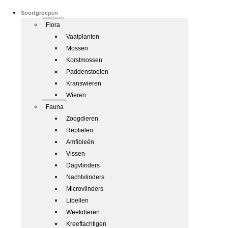
Soortgroepen
Flora
Vaatplanten
Mossen
Korstmossen
Paddenstoelen
Kranswieren
Wieren
Fauna
Zoogdieren
Reptielen
Amfibieën
Vissen
Dagvlinders
Nachtvlinders
Microvlinders
Libellen
Weekdieren
Kreeftachtigen