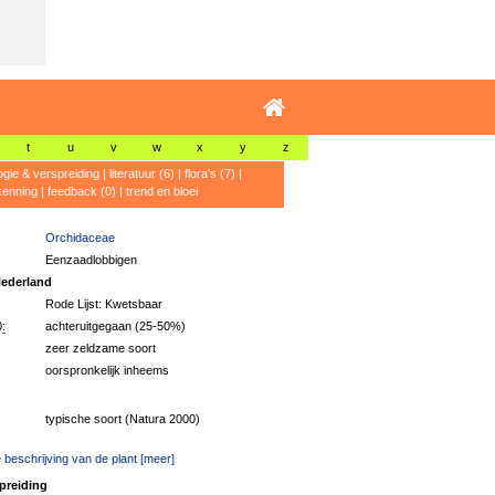
t
u
v
w
x
y
z
ogie & verspreiding
|
literatuur (6)
|
flora's (7)
|
kenning
|
feedback (0)
|
trend en bloei
Orchidaceae
Eenzaadlobbigen
ederland
Rode Lijst: Kwetsbaar
:
achteruitgegaan (25-50%)
zeer zeldzame soort
oorspronkelijk inheems
typische soort (Natura 2000)
 beschrijving van de plant [meer]
preiding