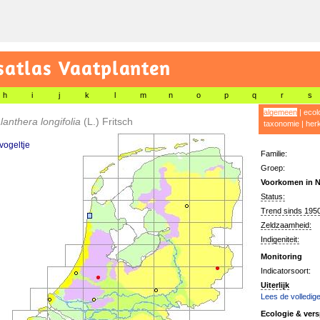
satlas Vaatplanten
h
i
j
k
l
m
n
o
p
q
r
s
algemeen
|
ecol
anthera longifolia
(L.) Fritsch
taxonomie
|
her
vogeltje
Familie:
Groep:
Voorkomen in N
Status:
Trend sinds 1950
Zeldzaamheid:
Indigeniteit:
Monitoring
Indicatorsoort:
Uiterlijk
Lees de volledige
Ecologie & vers