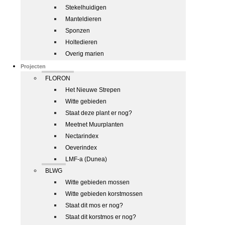
Stekelhuidigen
Manteldieren
Sponzen
Holtedieren
Overig marien
Projecten
FLORON
Het Nieuwe Strepen
Witte gebieden
Staat deze plant er nog?
Meetnet Muurplanten
Nectarindex
Oeverindex
LMF-a (Dunea)
BLWG
Witte gebieden mossen
Witte gebieden korstmossen
Staat dit mos er nog?
Staat dit korstmos er nog?