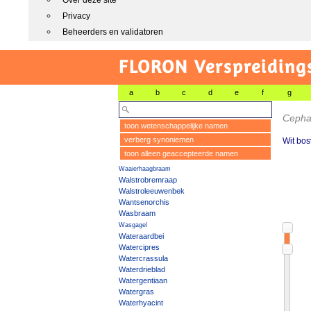
Over deze site
Privacy
Beheerders en validatoren
FLORON Verspreiding
a
b
c
d
e
f
g
Cephal
toon wetenschappelijke namen
verberg synoniemen
Wit bos
toon alleen geaccepteerde namen
Waaierhaagbraam
Walstrobremraap
Walstroleeuwenbek
Wantsenorchis
Wasbraam
Wasgagel
Wateraardbei
Watercipres
Watercrassula
Waterdrieblad
Watergentiaan
Watergras
Waterhyacint