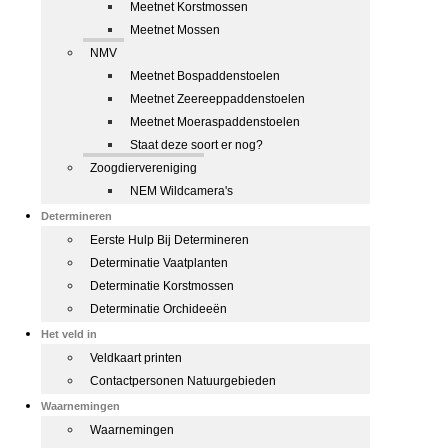
Meetnet Korstmossen
Meetnet Mossen
NMV
Meetnet Bospaddenstoelen
Meetnet Zeereeppaddenstoelen
Meetnet Moeraspaddenstoelen
Staat deze soort er nog?
Zoogdiervereniging
NEM Wildcamera's
Determineren
Eerste Hulp Bij Determineren
Determinatie Vaatplanten
Determinatie Korstmossen
Determinatie Orchideeën
Het veld in
Veldkaart printen
Contactpersonen Natuurgebieden
Waarnemingen
Waarnemingen