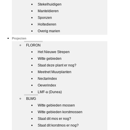
Stekelhuidigen
Manteldieren
Sponzen
Holtedieren
Overig marien
Projecten
FLORON
Het Nieuwe Strepen
Witte gebieden
Staat deze plant er nog?
Meetnet Muurplanten
Nectarindex
Oeverindex
LMF-a (Dunea)
BLWG
Witte gebieden mossen
Witte gebieden korstmossen
Staat dit mos er nog?
Staat dit korstmos er nog?