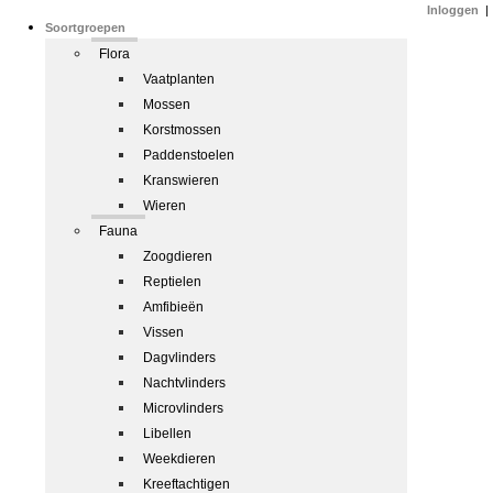
Inloggen
|
Soortgroepen
Flora
Vaatplanten
Mossen
Korstmossen
Paddenstoelen
Kranswieren
Wieren
Fauna
Zoogdieren
Reptielen
Amfibieën
Vissen
Dagvlinders
Nachtvlinders
Microvlinders
Libellen
Weekdieren
Kreeftachtigen