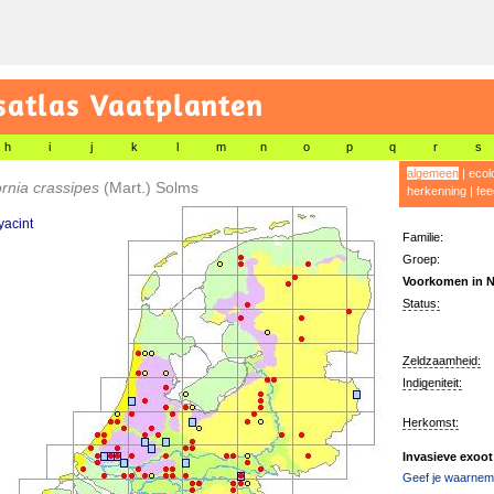
satlas Vaatplanten
h
i
j
k
l
m
n
o
p
q
r
s
algemeen
|
ecol
rnia crassipes
(Mart.) Solms
herkenning
|
fee
acint
Familie:
Groep:
Voorkomen in N
Status:
Zeldzaamheid:
Indigeniteit:
Herkomst:
Invasieve exoot
Geef je waarnemi