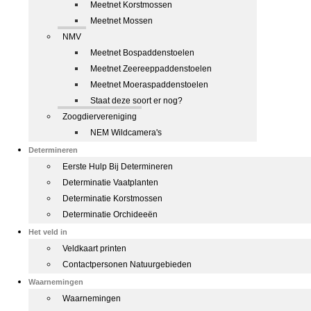
Meetnet Korstmossen
Meetnet Mossen
NMV
Meetnet Bospaddenstoelen
Meetnet Zeereeppaddenstoelen
Meetnet Moeraspaddenstoelen
Staat deze soort er nog?
Zoogdiervereniging
NEM Wildcamera's
Determineren
Eerste Hulp Bij Determineren
Determinatie Vaatplanten
Determinatie Korstmossen
Determinatie Orchideeën
Het veld in
Veldkaart printen
Contactpersonen Natuurgebieden
Waarnemingen
Waarnemingen