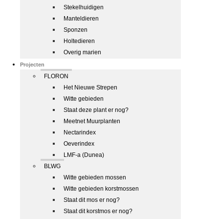
Stekelhuidigen
Manteldieren
Sponzen
Holtedieren
Overig marien
Projecten
FLORON
Het Nieuwe Strepen
Witte gebieden
Staat deze plant er nog?
Meetnet Muurplanten
Nectarindex
Oeverindex
LMF-a (Dunea)
BLWG
Witte gebieden mossen
Witte gebieden korstmossen
Staat dit mos er nog?
Staat dit korstmos er nog?