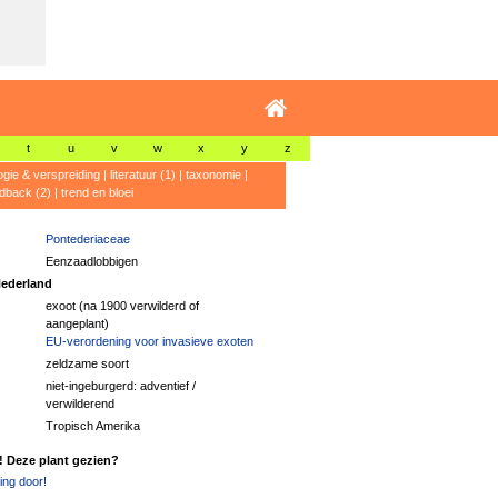
t
u
v
w
x
y
z
ogie & verspreiding
|
literatuur (1)
|
taxonomie
|
dback (2)
|
trend en bloei
Pontederiaceae
Eenzaadlobbigen
ederland
exoot (na 1900 verwilderd of
aangeplant)
EU-verordening voor invasieve exoten
zeldzame soort
niet-ingeburgerd: adventief /
verwilderend
Tropisch Amerika
! Deze plant gezien?
ng door!