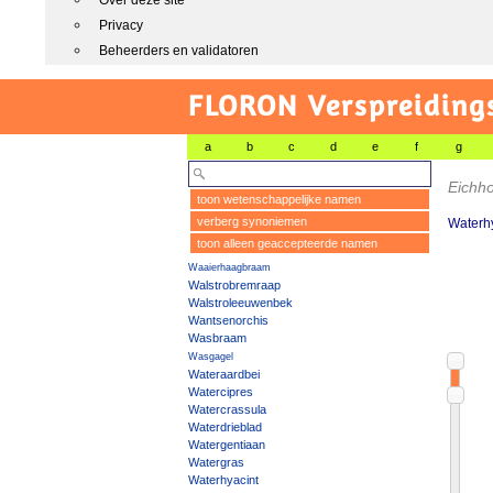
Over deze site
Privacy
Beheerders en validatoren
FLORON Verspreiding
a
b
c
d
e
f
g
Eichho
toon wetenschappelijke namen
verberg synoniemen
Waterhy
toon alleen geaccepteerde namen
Waaierhaagbraam
Walstrobremraap
Walstroleeuwenbek
Wantsenorchis
Wasbraam
Wasgagel
Wateraardbei
Watercipres
Watercrassula
Waterdrieblad
Watergentiaan
Watergras
Waterhyacint