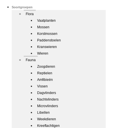
Soortgroepen
Flora
Vaatplanten
Mossen
Korstmossen
Paddenstoelen
Kranswieren
Wieren
Fauna
Zoogdieren
Reptielen
Amfibieën
Vissen
Dagvlinders
Nachtvlinders
Microvlinders
Libellen
Weekdieren
Kreeftachtigen