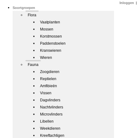
Inloggen
|
Soortgroepen
Flora
Vaatplanten
Mossen
Korstmossen
Paddenstoelen
Kranswieren
Wieren
Fauna
Zoogdieren
Reptielen
Amfibieën
Vissen
Dagvlinders
Nachtvlinders
Microvlinders
Libellen
Weekdieren
Kreeftachtigen