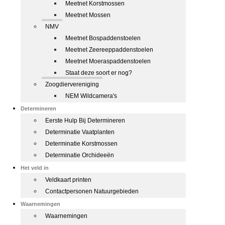
Meetnet Korstmossen
Meetnet Mossen
NMV
Meetnet Bospaddenstoelen
Meetnet Zeereeppaddenstoelen
Meetnet Moeraspaddenstoelen
Staat deze soort er nog?
Zoogdiervereniging
NEM Wildcamera's
Determineren
Eerste Hulp Bij Determineren
Determinatie Vaatplanten
Determinatie Korstmossen
Determinatie Orchideeën
Het veld in
Veldkaart printen
Contactpersonen Natuurgebieden
Waarnemingen
Waarnemingen