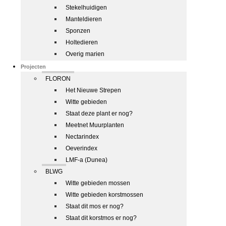
Stekelhuidigen
Manteldieren
Sponzen
Holtedieren
Overig marien
Projecten
FLORON
Het Nieuwe Strepen
Witte gebieden
Staat deze plant er nog?
Meetnet Muurplanten
Nectarindex
Oeverindex
LMF-a (Dunea)
BLWG
Witte gebieden mossen
Witte gebieden korstmossen
Staat dit mos er nog?
Staat dit korstmos er nog?