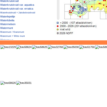
Waterkruiskruid
Waterkruiskruid var. aquatica
Waterkruiskruid var. erratica
Waterkruiskruid × Jakobskruiskruid
Waterlepeltje
Waterlobelia
Watermeloen
Watermunt
Watermunt / Kransmunt
Watermunt × Witte munt
Watermuur
Waternoot
Waterpeper
Waterpostelein
Waterpunge
Waterscheerling
Watersla
Waterteunisbloem
Watertorkruid
Waterviolier
Watervliegenval
Waterwaaier
Waterzuring
Wede
Weegbreefonteinkruid
Weegbreeslangenkruid
Weegbreezonnebloem
Wegdistel