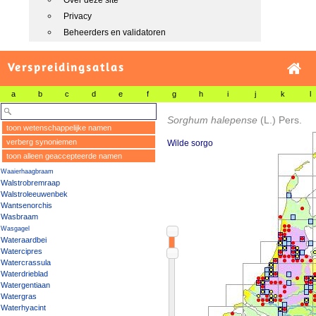
Over deze site
Privacy
Beheerders en validatoren
Verspreidingsatlas
a
b
c
d
e
f
g
h
i
j
k
l
Sorghum halepense
(L.) Pers.
toon wetenschappelijke namen
verberg synoniemen
Wilde sorgo
toon alleen geaccepteerde namen
Waaierhaagbraam
Walstrobremraap
Walstroleeuwenbek
Wantsenorchis
Wasbraam
Wasgagel
Wateraardbei
Watercipres
Watercrassula
Waterdrieblad
Watergentiaan
Watergras
Waterhyacint