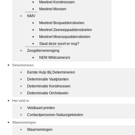
Meetnet Korstmossen
Meetnet Mossen
NMV
Meetnet Bospaddenstoelen
Meetnet Zeereeppaddenstoelen
Meetnet Moeraspaddenstoelen
Staat deze soort er nog?
Zoogdiervereniging
NEM Wildcamera's
Determineren
Eerste Hulp Bij Determineren
Determinatie Vaatplanten
Determinatie Korstmossen
Determinatie Orchideeën
Het veld in
Veldkaart printen
Contactpersonen Natuurgebieden
Waarnemingen
Waarnemingen