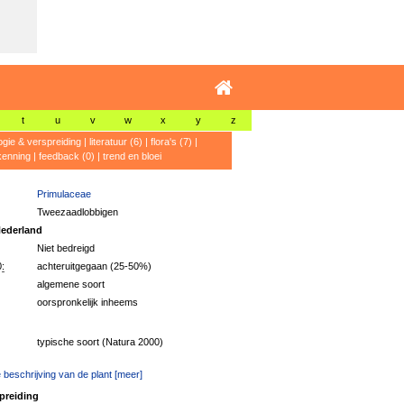
t
u
v
w
x
y
z
ogie & verspreiding
|
literatuur (6)
|
flora's (7)
|
kenning
|
feedback (0)
|
trend en bloei
Primulaceae
Tweezaadlobbigen
ederland
Niet bedreigd
:
achteruitgegaan (25-50%)
algemene soort
oorspronkelijk inheems
typische soort (Natura 2000)
 beschrijving van de plant [meer]
preiding