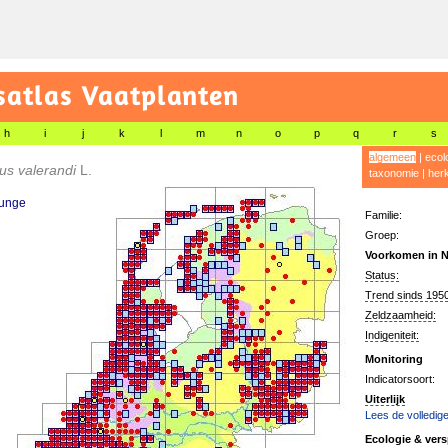
satlas Vaatplanten
h
i
j
k
l
m
n
o
p
q
r
s
algemeen
|
ecol
us valerandi
L.
taxonomie
|
her
unge
Familie:
Groep:
Voorkomen in N
Status:
Trend sinds 1950
Zeldzaamheid:
Indigeniteit:
Monitoring
Indicatorsoort:
Uiterlijk
Lees de volledige
Ecologie & vers