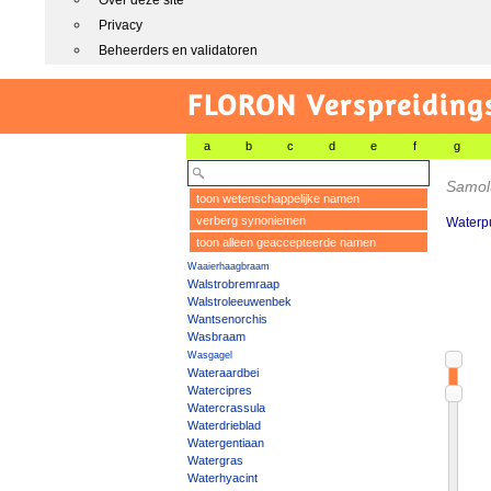
Over deze site
Privacy
Beheerders en validatoren
FLORON Verspreiding
a
b
c
d
e
f
g
Samol
toon wetenschappelijke namen
verberg synoniemen
Waterp
toon alleen geaccepteerde namen
Waaierhaagbraam
Walstrobremraap
Walstroleeuwenbek
Wantsenorchis
Wasbraam
Wasgagel
Wateraardbei
Watercipres
Watercrassula
Waterdrieblad
Watergentiaan
Watergras
Waterhyacint