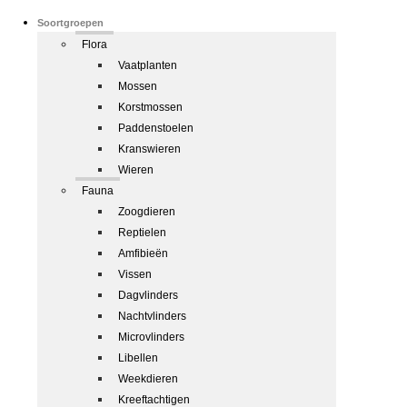
Soortgroepen
Flora
Vaatplanten
Mossen
Korstmossen
Paddenstoelen
Kranswieren
Wieren
Fauna
Zoogdieren
Reptielen
Amfibieën
Vissen
Dagvlinders
Nachtvlinders
Microvlinders
Libellen
Weekdieren
Kreeftachtigen