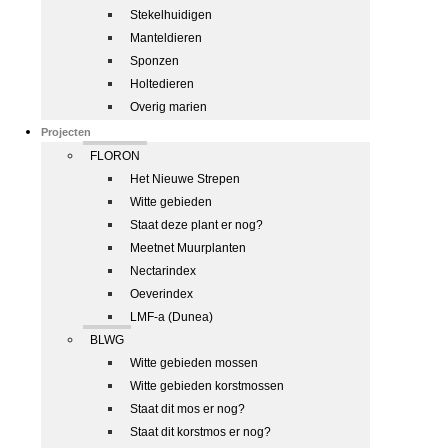
Stekelhuidigen
Manteldieren
Sponzen
Holtedieren
Overig marien
Projecten
FLORON
Het Nieuwe Strepen
Witte gebieden
Staat deze plant er nog?
Meetnet Muurplanten
Nectarindex
Oeverindex
LMF-a (Dunea)
BLWG
Witte gebieden mossen
Witte gebieden korstmossen
Staat dit mos er nog?
Staat dit korstmos er nog?