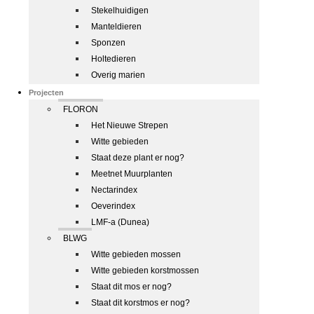
Stekelhuidigen
Manteldieren
Sponzen
Holtedieren
Overig marien
Projecten
FLORON
Het Nieuwe Strepen
Witte gebieden
Staat deze plant er nog?
Meetnet Muurplanten
Nectarindex
Oeverindex
LMF-a (Dunea)
BLWG
Witte gebieden mossen
Witte gebieden korstmossen
Staat dit mos er nog?
Staat dit korstmos er nog?