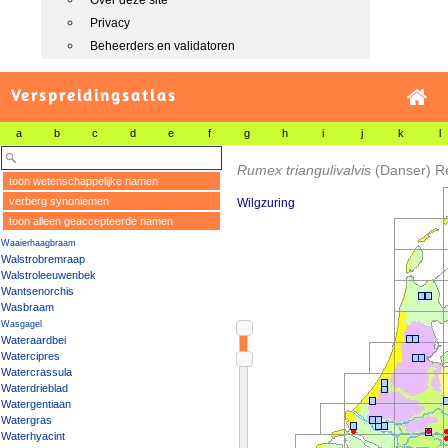
Over deze site
Privacy
Beheerders en validatoren
Verspreidingsatlas
a
b
c
d
e
f
g
h
i
j
k
l
Rumex triangulivalvis
(Danser) Re
toon wetenschappelijke namen
verberg synoniemen
Wilgzuring
toon alleen geaccepteerde namen
Waaierhaagbraam
Walstrobremraap
Walstroleeuwenbek
Wantsenorchis
Wasbraam
Wasgagel
Wateraardbei
Watercipres
Watercrassula
Waterdrieblad
Watergentiaan
Watergras
Waterhyacint