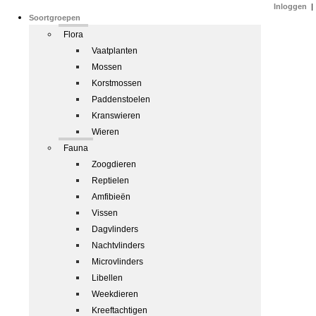
Inloggen
|
Soortgroepen
Flora
Vaatplanten
Mossen
Korstmossen
Paddenstoelen
Kranswieren
Wieren
Fauna
Zoogdieren
Reptielen
Amfibieën
Vissen
Dagvlinders
Nachtvlinders
Microvlinders
Libellen
Weekdieren
Kreeftachtigen