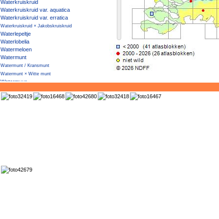
Waterkruiskruid
Waterkruiskruid var. aquatica
Waterkruiskruid var. erratica
Waterkruiskruid × Jakobskruiskruid
Waterlepeltje
Waterlobelia
Watermeloen
Watermunt
Watermunt / Kransmunt
Watermunt × Witte munt
Watermuur
Waternoot
Waterpeper
Waterpostelein
Waterpunge
Waterscheerling
Watersla
Waterteunisbloem
Watertorkruid
Waterviolier
Watervliegenval
Waterwaaier
Waterzuring
Wede
Weegbreefonteinkruid
Weegbreeslangenkruid
Weegbreezonnebloem
Wegdistel