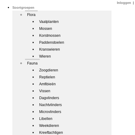
Inloggen
|
Soortgroepen
Flora
Vaatplanten
Mossen
Korstmossen
Paddenstoelen
Kranswieren
Wieren
Fauna
Zoogdieren
Reptielen
Amfibieën
Vissen
Dagvlinders
Nachtvlinders
Microvlinders
Libellen
Weekdieren
Kreeftachtigen