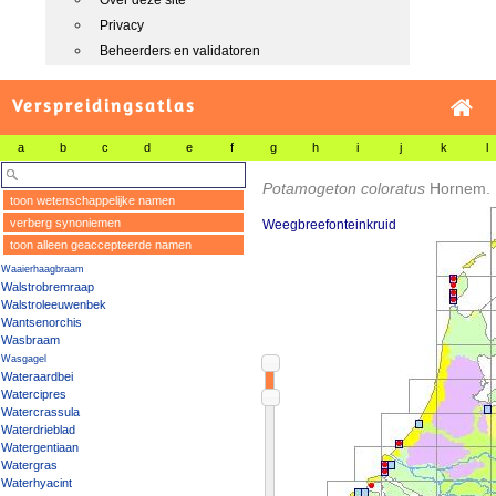
Over deze site
Privacy
Beheerders en validatoren
Verspreidingsatlas
a
b
c
d
e
f
g
h
i
j
k
l
Potamogeton coloratus
Hornem.
toon wetenschappelijke namen
verberg synoniemen
Weegbreefonteinkruid
toon alleen geaccepteerde namen
Waaierhaagbraam
Walstrobremraap
Walstroleeuwenbek
Wantsenorchis
Wasbraam
Wasgagel
Wateraardbei
Watercipres
Watercrassula
Waterdrieblad
Watergentiaan
Watergras
Waterhyacint