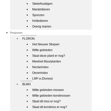
Stekelhuidigen
Manteldieren
Sponzen
Holtedieren
Overig marien
Projecten
FLORON
Het Nieuwe Strepen
Witte gebieden
Staat deze plant er nog?
Meetnet Muurplanten
Nectarindex
Oeverindex
LMF-a (Dunea)
BLWG
Witte gebieden mossen
Witte gebieden korstmossen
Staat dit mos er nog?
Staat dit korstmos er nog?