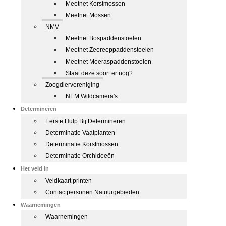
Meetnet Korstmossen
Meetnet Mossen
NMV
Meetnet Bospaddenstoelen
Meetnet Zeereeppaddenstoelen
Meetnet Moeraspaddenstoelen
Staat deze soort er nog?
Zoogdiervereniging
NEM Wildcamera's
Determineren
Eerste Hulp Bij Determineren
Determinatie Vaatplanten
Determinatie Korstmossen
Determinatie Orchideeën
Het veld in
Veldkaart printen
Contactpersonen Natuurgebieden
Waarnemingen
Waarnemingen