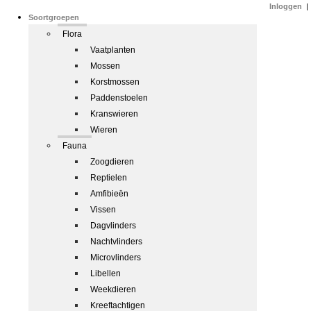
Inloggen
|
Soortgroepen
Flora
Vaatplanten
Mossen
Korstmossen
Paddenstoelen
Kranswieren
Wieren
Fauna
Zoogdieren
Reptielen
Amfibieën
Vissen
Dagvlinders
Nachtvlinders
Microvlinders
Libellen
Weekdieren
Kreeftachtigen