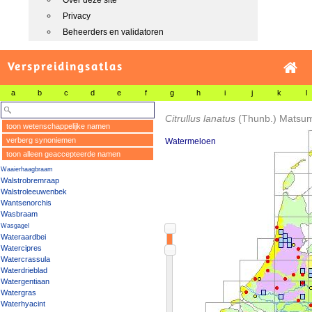
Over deze site
Privacy
Beheerders en validatoren
Verspreidingsatlas
a
b
c
d
e
f
g
h
i
j
k
l
Citrullus lanatus
(Thunb.) Matsum
toon wetenschappelijke namen
verberg synoniemen
Watermeloen
toon alleen geaccepteerde namen
Waaierhaagbraam
Walstrobremraap
Walstroleeuwenbek
Wantsenorchis
Wasbraam
Wasgagel
Wateraardbei
Watercipres
Watercrassula
Waterdrieblad
Watergentiaan
Watergras
Waterhyacint