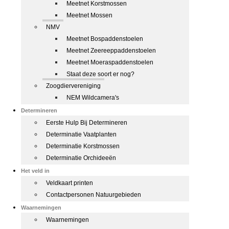
Meetnet Korstmossen
Meetnet Mossen
NMV
Meetnet Bospaddenstoelen
Meetnet Zeereeppaddenstoelen
Meetnet Moeraspaddenstoelen
Staat deze soort er nog?
Zoogdiervereniging
NEM Wildcamera's
Determineren
Eerste Hulp Bij Determineren
Determinatie Vaatplanten
Determinatie Korstmossen
Determinatie Orchideeën
Het veld in
Veldkaart printen
Contactpersonen Natuurgebieden
Waarnemingen
Waarnemingen