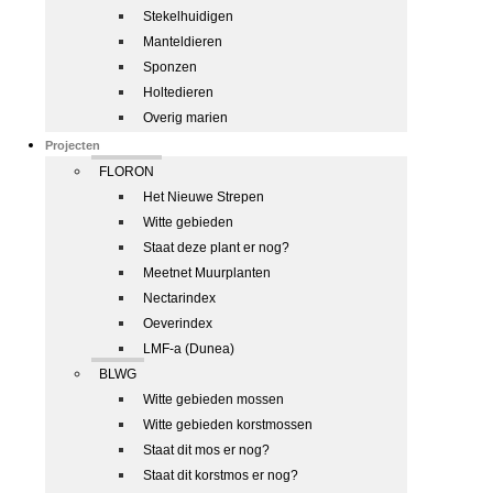
Stekelhuidigen
Manteldieren
Sponzen
Holtedieren
Overig marien
Projecten
FLORON
Het Nieuwe Strepen
Witte gebieden
Staat deze plant er nog?
Meetnet Muurplanten
Nectarindex
Oeverindex
LMF-a (Dunea)
BLWG
Witte gebieden mossen
Witte gebieden korstmossen
Staat dit mos er nog?
Staat dit korstmos er nog?