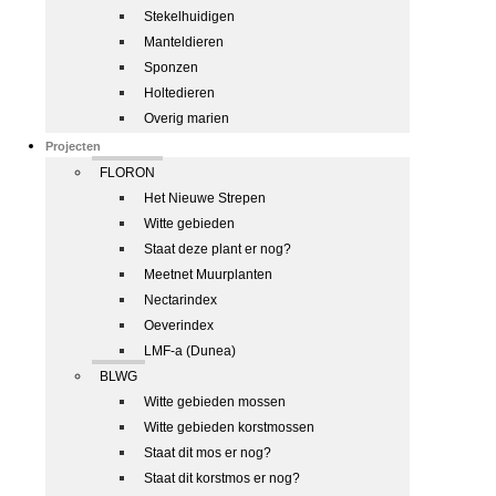
Stekelhuidigen
Manteldieren
Sponzen
Holtedieren
Overig marien
Projecten
FLORON
Het Nieuwe Strepen
Witte gebieden
Staat deze plant er nog?
Meetnet Muurplanten
Nectarindex
Oeverindex
LMF-a (Dunea)
BLWG
Witte gebieden mossen
Witte gebieden korstmossen
Staat dit mos er nog?
Staat dit korstmos er nog?