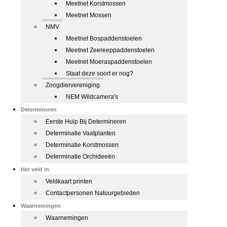
Meetnet Korstmossen
Meetnet Mossen
NMV
Meetnet Bospaddenstoelen
Meetnet Zeereeppaddenstoelen
Meetnet Moeraspaddenstoelen
Staat deze soort er nog?
Zoogdiervereniging
NEM Wildcamera's
Determineren
Eerste Hulp Bij Determineren
Determinatie Vaatplanten
Determinatie Korstmossen
Determinatie Orchideeën
Het veld in
Veldkaart printen
Contactpersonen Natuurgebieden
Waarnemingen
Waarnemingen