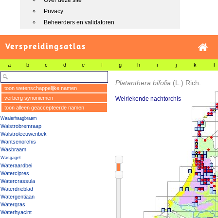
Over deze site
Privacy
Beheerders en validatoren
Verspreidingsatlas
a
b
c
d
e
f
g
h
i
j
k
l
Platanthera bifolia
(L.) Rich.
toon wetenschappelijke namen
verberg synoniemen
Welriekende nachtorchis
toon alleen geaccepteerde namen
Waaierhaagbraam
Walstrobremraap
Walstroleeuwenbek
Wantsenorchis
Wasbraam
Wasgagel
Wateraardbei
Watercipres
Watercrassula
Waterdrieblad
Watergentiaan
Watergras
Waterhyacint