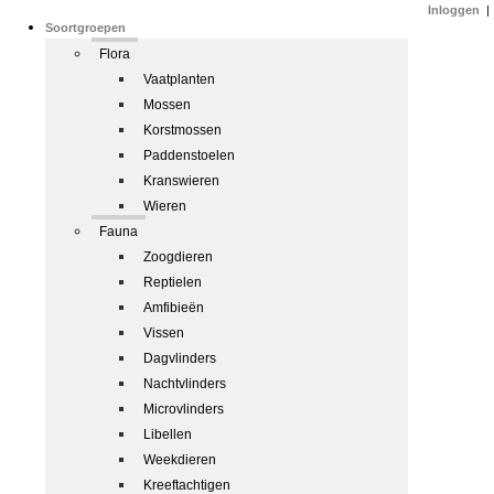
Inloggen
|
Soortgroepen
Flora
Vaatplanten
Mossen
Korstmossen
Paddenstoelen
Kranswieren
Wieren
Fauna
Zoogdieren
Reptielen
Amfibieën
Vissen
Dagvlinders
Nachtvlinders
Microvlinders
Libellen
Weekdieren
Kreeftachtigen