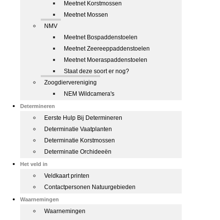
Meetnet Korstmossen
Meetnet Mossen
NMV
Meetnet Bospaddenstoelen
Meetnet Zeereeppaddenstoelen
Meetnet Moeraspaddenstoelen
Staat deze soort er nog?
Zoogdiervereniging
NEM Wildcamera's
Determineren
Eerste Hulp Bij Determineren
Determinatie Vaatplanten
Determinatie Korstmossen
Determinatie Orchideeën
Het veld in
Veldkaart printen
Contactpersonen Natuurgebieden
Waarnemingen
Waarnemingen