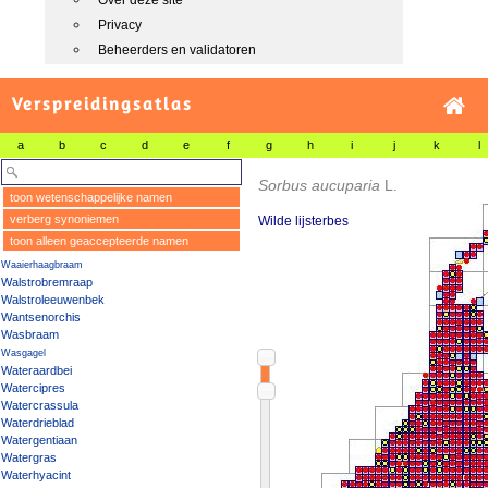
Over deze site
Privacy
Beheerders en validatoren
Verspreidingsatlas
a
b
c
d
e
f
g
h
i
j
k
l
Sorbus aucuparia
L.
toon wetenschappelijke namen
verberg synoniemen
Wilde lijsterbes
toon alleen geaccepteerde namen
Waaierhaagbraam
Walstrobremraap
Walstroleeuwenbek
Wantsenorchis
Wasbraam
Wasgagel
Wateraardbei
Watercipres
Watercrassula
Waterdrieblad
Watergentiaan
Watergras
Waterhyacint