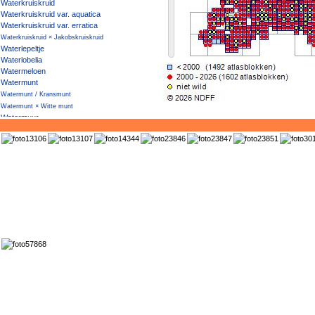
Waterkruiskruid
Waterkruiskruid var. aquatica
Waterkruiskruid var. erratica
Waterkruiskruid × Jakobskruiskruid
Waterlepeltje
Waterlobelia
Watermeloen
Watermunt
Watermunt / Kransmunt
Watermunt × Witte munt
Watermuur
Waternoot
Waterpeper
Waterpostelein
Waterpunge
Waterscheerling
Watersla
Waterteunisbloem
Watertorkruid
Waterviolier
Watervliegenval
Waterwaaier
Waterzuring
Wede
Weegbreefonteinkruid
Weegbreeslangenkruid
Weegbreezonnebloem
Wegdistel