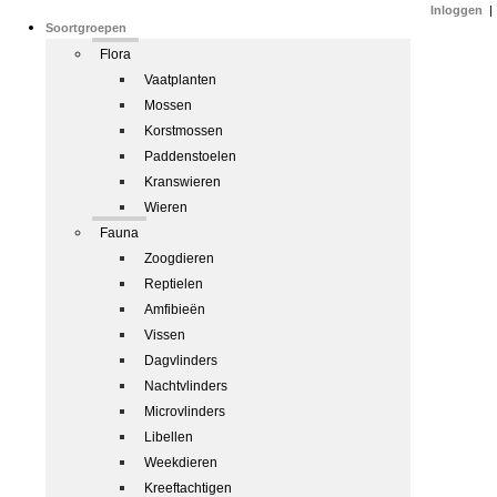
Inloggen
|
Soortgroepen
Flora
Vaatplanten
Mossen
Korstmossen
Paddenstoelen
Kranswieren
Wieren
Fauna
Zoogdieren
Reptielen
Amfibieën
Vissen
Dagvlinders
Nachtvlinders
Microvlinders
Libellen
Weekdieren
Kreeftachtigen