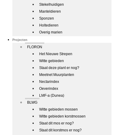
Stekelhuidigen
Manteldieren
Sponzen
Holtedieren
Overig marien
Projecten
FLORON
Het Nieuwe Strepen
Witte gebieden
Staat deze plant er nog?
Meetnet Muurplanten
Nectarindex
Oeverindex
LMF-a (Dunea)
BLWG
Witte gebieden mossen
Witte gebieden korstmossen
Staat dit mos er nog?
Staat dit korstmos er nog?